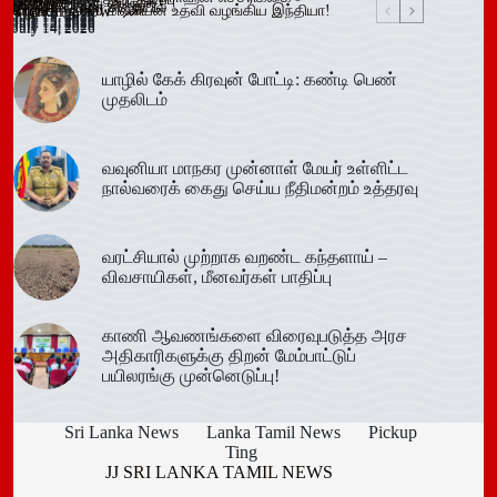
ஆரம்பம்!
அமைச்சரவை ஒப்புதல்
கைது!
கடமையேற்பு!
July 15, 2026
தாக்கிய மூவர் சிறையில்
விழா!
Trending now
வழங்க ரூ.600 மில்லியன் உதவி வழங்கிய இந்தியா!
July 16, 2026
July 15, 2026
July 15, 2026
July 15, 2026
July 15, 2026
July 15, 2026
July 15, 2026
July 15, 2026
July 14, 2026
July 14, 2026
July 14, 2026
யாழில் கேக் கிரவுன் போட்டி: கண்டி பெண்
முதலிடம்
வவுனியா மாநகர முன்னாள் மேயர் உள்ளிட்ட
நால்வரைக் கைது செய்ய நீதிமன்றம் உத்தரவு
வரட்சியால் முற்றாக வறண்ட கந்தளாய் –
விவசாயிகள், மீனவர்கள் பாதிப்பு
காணி ஆவணங்களை விரைவுபடுத்த அரச
அதிகாரிகளுக்கு திறன் மேம்பாட்டுப்
பயிலரங்கு முன்னெடுப்பு!
Sri Lanka News
Lanka Tamil News
Pickup
Ting
JJ SRI LANKA TAMIL NEWS