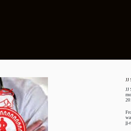
JJ
JJ
mo
20
Fr
wa
jj