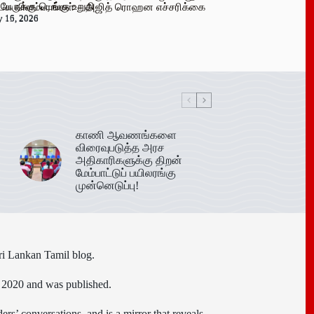
 பேருக்கு டெங்கு உறுதி
க விளம்பரங்கள் – அஜித் ரொஹன எச்சரிக்கை
y 16, 2026
y 15, 2026
காணி ஆவணங்களை
விரைவுபடுத்த அரச
அதிகாரிகளுக்கு திறன்
மேம்பாட்டுப் பயிலரங்கு
முன்னெடுப்பு!
ri Lankan Tamil blog.
n 2020 and was published.
ers’ conversations, and is a mirror that reveals