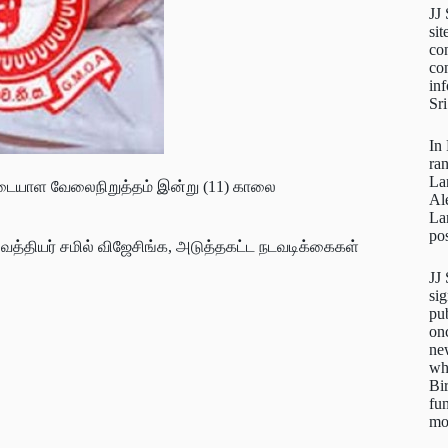
JJ
sit
con
con
inf
Sr
In
ra
La
டையாள வேலைநிறுத்தம் இன்று (11) காலை
Al
La
pos
வைத்தியர் சமில் விஜேசிங்க, அடுத்தகட்ட நடவடிக்கைகள்
JJ
sig
pu
on
new
wh
Bi
fun
mo