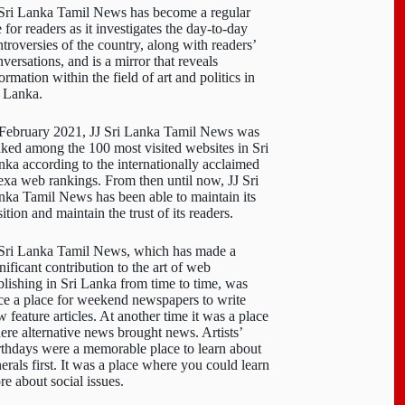
 Sri Lanka Tamil News has become a regular
e for readers as it investigates the day-to-day
troversies of the country, along with readers’
versations, and is a mirror that reveals
ormation within the field of art and politics in
i Lanka.
 February 2021, JJ Sri Lanka Tamil News was
nked among the 100 most visited websites in Sri
nka according to the internationally acclaimed
exa web rankings. From then until now, JJ Sri
nka Tamil News has been able to maintain its
ition and maintain the trust of its readers.
 Sri Lanka Tamil News, which has made a
nificant contribution to the art of web
blishing in Sri Lanka from time to time, was
ce a place for weekend newspapers to write
 feature articles. At another time it was a place
ere alternative news brought news. Artists’
rthdays were a memorable place to learn about
erals first. It was a place where you could learn
re about social issues.