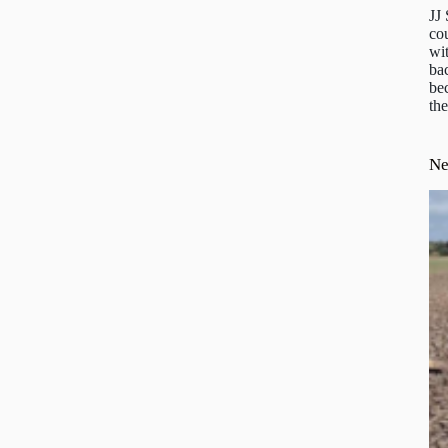
JJ
cou
wit
ba
be
the
N