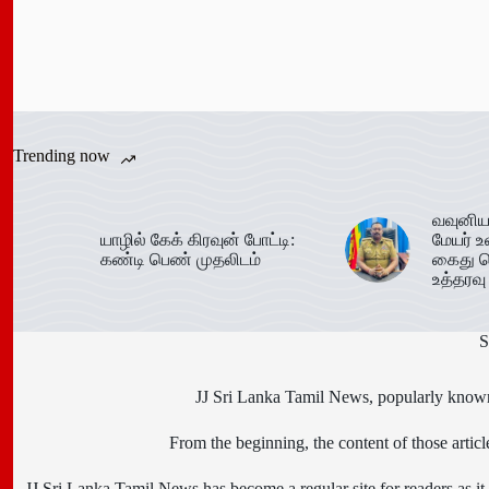
Trending now
வவுனிய
யாழில் கேக் கிரவுன் போட்டி:
மேயர் உ
கண்டி பெண் முதலிடம்
கைது ச
உத்தரவு
S
JJ Sri Lanka Tamil News, popularly known 
From the beginning, the content of those art
JJ Sri Lanka Tamil News has become a regular site for readers as it i