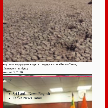
வரட்சியால் முற்றாக வறண்ட கந்தளாய் – விவசாயிகள்,
மீனவர்கள் பாதிப்பு
August 3, 2026
பதுளை மாநகர சபையின் NPP உறுப்பினர் திடீர் ராஜினாமா!
July 14, 2026
Sri Lanka News English
Lanka News Tamil