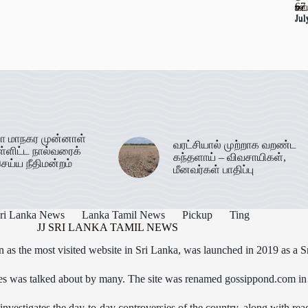
67
ஊட
கடத
Jul
Jul
Jul
ா மாநகர முன்னாள்
வரட்சியால் முற்றாக வறண்ட
ள்ளிட்ட நால்வரைக்
கந்தளாய் – விவசாயிகள்,
ெய்ய நீதிமன்றம்
மீனவர்கள் பாதிப்பு
ri Lanka News
Lanka Tamil News
Pickup
Ting
JJ SRI LANKA TAMIL NEWS
as the most visited website in Sri Lanka, was launched in 2019 as a S
icles was talked about by many. The site was renamed gossippond.com i
nvestigates the day-to-day controversies of the country, along with read