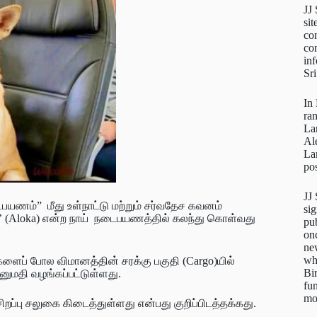
JJ
sit
con
con
inf
Sr
In
ra
La
Al
La
pos
JJ
யணம்” மீது உள்நாட்டு மற்றும் சர்வதேச கவனம்
sig
’ (Aloka) என்ற நாய் நடைபயணத்தில் கலந்து கொள்வது
pu
on
new
wh
ைப் போல விமானத்தின் சரக்கு பகுதி (Cargo)யில்
Bi
ுமதி வழங்கப்பட்டுள்ளது.
fun
mo
ப்பு சலுகை கிடைத்துள்ளது என்பது குறிப்பிடத்தக்கது.