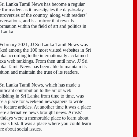
 Sri Lanka Tamil News has become a regular
e for readers as it investigates the day-to-day
troversies of the country, along with readers’
versations, and is a mirror that reveals
ormation within the field of art and politics in
i Lanka.
 February 2021, JJ Sri Lanka Tamil News was
nked among the 100 most visited websites in Sri
nka according to the internationally acclaimed
exa web rankings. From then until now, JJ Sri
nka Tamil News has been able to maintain its
ition and maintain the trust of its readers.
 Sri Lanka Tamil News, which has made a
nificant contribution to the art of web
blishing in Sri Lanka from time to time, was
ce a place for weekend newspapers to write
 feature articles. At another time it was a place
ere alternative news brought news. Artists’
rthdays were a memorable place to learn about
erals first. It was a place where you could learn
re about social issues.