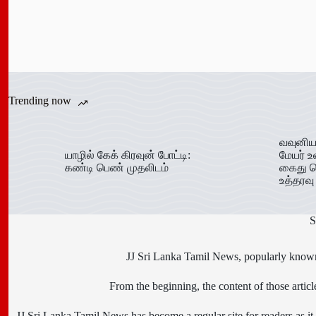
Trending now
வவுனிய
யாழில் கேக் கிரவுன் போட்டி:
மேயர் உ
கண்டி பெண் முதலிடம்
கைது ச
உத்தரவு
S
JJ Sri Lanka Tamil News, popularly known 
From the beginning, the content of those art
JJ Sri Lanka Tamil News has become a regular site for readers as it i