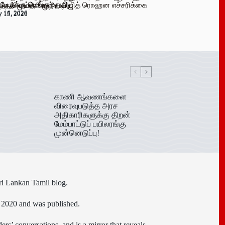
 பேருக்கு டெங்கு உறுதி
க விளம்பரங்கள் – அஜித் ரொஹன எச்சரிக்கை
்தல் முயற்சி முறியடிப்பு
y 16, 2026
y 15, 2026
y 15, 2026
காணி ஆவணங்களை
விரைவுபடுத்த அரச
அதிகாரிகளுக்கு திறன்
மேம்பாட்டுப் பயிலரங்கு
முன்னெடுப்பு!
ri Lankan Tamil blog.
n 2020 and was published.
ers’ conversations, and is a mirror that reveals