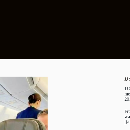
JJ
JJ
mo
20
Fr
wa
jj