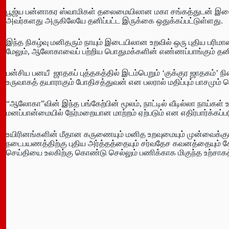
பூஜ்ய பன்னாகர ஸ்வாமிகள் தலைமையிலான மகா சங்கத்துடன் இணை
அவர்களது அருகிலேயே தனிப்பட்ட இருக்கை ஒதுக்கப்பட்டுள்ளது.
இந்த நிகழ்வு மனிதரும் நாயும் இடையிலான உறவில் ஒரு புதிய பரி
மேலும், ஆலோகாவைப் பற்றிய பொதுமக்களின் எண்ணப்பாங்கும் த
பன்சிய பனயீ ஜாதகப் புத்தகத்தில் இடம்பெறும் ‘குக்குர ஜாதகம்’ 
உருவாகத் தயாராகும் போதிசத்துவன் என பலரால் மதிப்பும் பாசமும் ப
“ஆலோகா”வின் இந்த பங்கேற்பின் மூலம், நாட்டில் வீடில்லா நாய்கள்
மனப்பான்மையில் நேர்மறையான மாற்றம் ஏற்படும் என எதிர்பார்க்கப்ப
உயிரினங்களின் மீதான கருணையும் மனித உறவுமையும் முன்வைக்கும்
நடைபயணத்திற்கு புதிய அர்த்தத்தையும் சர்வதேச கவனத்தையும் ச
செய்தியை உலகிற்கு கொண்டு செல்லும் பணிக்காக மிகுந்த உற்சாகத