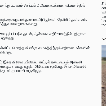
JJ
ந்து பயணம் செய்யும் ஆலோகாவுக்காக, விமானத்தில்
cou
wit
ba
மாணத்தை உருவாக்குவதாக அறிஞர்கள் தெரிவித்துள்ளனர்.
be
னித்துவமானதாக உள்ளது.
the
நினைவூட்டப்படுவதுடன், ஆலோகா எதிர்காலத்தில் புத்தராக
ெறுகிறது.
N
 உள்ளிட்ட மொத்த விலங்கு சமூகத்திற்கும் எதிரான மக்களின்
டுகிறது.
 இந்த விசேஷ பங்கேற்பு, நாட்டில் நடைபெறும் அமைதி
ேர்க்கும் என்பது உறுதி. ஆலோகா தற்போது இந்த அமைதி
்துடன் தயாராகி வருகிறது.