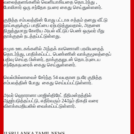
வலைத்தளங்களில் வெளியாகியதை தொடர்ந்து ,
போலிசார் ஒரு சந்தேக நபரை கைது செய்துள்ளனர்.
குறித்த சம்பவத்தின் போது பட்டாசு சத்தம் தனது வீட்டு
நாய்களுக்குப் பாதிப்பை ஏற்படுத்துவதால், அதனை
நிறுத்துமாறு கோரிய அயல் வீட்டுப் பெண் ஒருவர் மீது
தாக்குதல் நடத்தப்பட்டுள்ளது.
சமூக ஊடகங்களில் அந்தக் காணொளி பரவியதைத்
தொடர்ந்து, பாதிக்கப்பட்ட பெண்ணின் வாக்குமூலத்தைப்
பதிவு செய்த பின்னர், தாக்குதலுடன் தொடர்புடைய
சந்தேகநபரைக் கைது செய்துள்ளனர்.
வெல்மில்லாவைச் சேர்ந்த 54 வயதான நபரே குறித்த
சம்பவத்தின் போது கைது செய்யப்பட்டுள்ளார்.
அவர் ஹொரானா மாஜிஸ்திரேட் நீதிமன்றத்தில்
ஆஜர்படுத்தப்பட்டு, எதிர்வரும் 24ஆம் திகதி வரை
விளக்கமறியலில் வைக்கப்பட்டுள்ளார்.
JJ SRI LANKA TAMIL NEWS