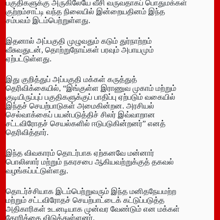
பகுதிகளுக்கு அருகிலேயே வீசி வருவதாகப் பொதுமக்கள்
குற்றம்சாட்டி வந்த நிலையில் இன்றையதினம் இந்த
சம்பவம் இடம்பெற்றுள்ளது.
​இதனால் அப்பகுதி முழுவதும் கடும் துர்நாற்றம்
வீசுவதுடன், தொற்றுநோய்கள் பரவும் அபாயமும்
ஏற்பட்டுள்ளது.
இது குறித்துப் அப்பகுதி மக்கள் கருத்துத்
தெரிவிக்கையில், “இங்குள்ள இராணுவ முகாம் மற்றும்
குடியிருப்புப் பகுதிகளுக்குப் பாதிப்பு ஏற்படும் வகையில்
இந்தச் செயற்பாடுகள் அமைகின்றன. அரசியல்
செல்வாக்கைப் பயன்படுத்திச் சிலர் இவ்வாறான
சட்டவிரோதச் செயல்களில் ஈடுபடுகின்றனர்” எனத்
தெரிவித்தார்.
இந்த விவகாரம் தொடர்பாக ஏற்கனவே மன்னார்
பொலிஸார் மற்றும் நகரசபை ஆகியவற்றுக்குத் தகவல்
வழங்கப்பட்டுள்ளது.
தொடர்ச்சியாக இடம்பெற்றுவரும் இந்த மனிதநேயமற்ற
மற்றும் சட்டவிரோதச் செயற்பாட்டைக் கட்டுப்படுத்த
அதிகாரிகள் உடனடியாக முன்வர வேண்டும் என மக்கள்
கோரிக்கை விடுத்துள்ளனர்.