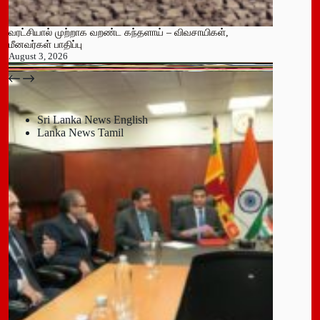
வரட்சியால் முற்றாக வறண்ட கந்தளாய் – விவசாயிகள்,
மீனவர்கள் பாதிப்பு
August 3, 2026
பதுளை மாநகர சபையின் NPP உறுப்பினர் திடீர் ராஜினாமா!
July 14, 2026
Sri Lanka News English
Lanka News Tamil
Leave a Reply
You must be
logged in
to post a comment.