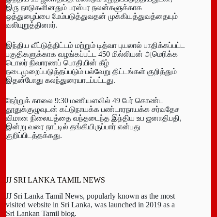
இரு நாடுகளினதும் பரஸ்பர நலன்களுக்காக
ஒத்துழைப்பை மேம்படுத்துவதன் முக்கியத்துவத்தையும்
வலியுறுத்தினார்.
இந்திய வீட்டுத்திட்டம் மற்றும் டித்வா புயலால் பாதிக்கப்பட்ட
பகுதிகளுக்காக வழங்கப்பட்ட 450 மில்லியன் அமெரிக்க
டொலர் நிவாரணப் பொதியின் கீழ்
நடைமுறைப்படுத்தப்படும் பல்வேறு திட்டங்கள் குறித்தும்
இதன்போது கலந்துரையாடப்பட்டது.
நேற்றுக் காலை 9:30 மணியளவில் 49 பேர் கொண்ட
தூதுக்குழுவுடன் கட்டுநாயக்க பண்டாரநாயக்க சர்வதேச
விமான நிலையத்தை வந்தடைந்த இந்திய உப ஜனாதிபதி,
இன்று வரை நாட்டில் தங்கியிருப்பார் என்பது
குறிப்பிடத்தக்கது.
JJ SRI LANKA TAMIL NEWS
JJ Sri Lanka Tamil News, popularly known as the most
visited website in Sri Lanka, was launched in 2019 as a
Sri Lankan Tamil blog.