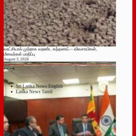
வரட்சியால் முற்றாக வறண்ட கந்தளாய் – விவசாயிகள்,
மீனவர்கள் பாதிப்பு
August 3, 2026
பதுளை மாநகர சபையின் NPP உறுப்பினர் திடீர் ராஜினாமா!
July 14, 2026
Sri Lanka News English
Lanka News Tamil