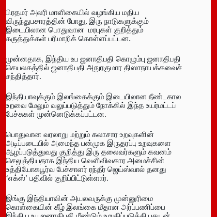
பிரதமர் அலரி மாளிகையில் வழங்கிய மதிய
விருந்துபசாரத்தின் போது, இரு நாடுகளுக்கும்
இடையிலான பொதுவான மரபுகள் குறித்தும்
கருத்துக்கள் பரிமாறிக் கொள்ளப்பட்டன.
முன்னதாக, இந்திய உப ஜனாதிபதி கொழும்பு ஜனாதிபதி
செயலகத்தில் ஜனாதிபதி அநுரகுமார திஸாநாயக்கவைச்
சந்தித்தார்.
இந்தியாவுக்கும் இலங்கைக்கும் இடையிலான நீண்டகால
உறவை மேலும் வலுப்படுத்தும் நோக்கில் இந்த உயர்மட்டப்
பேச்சுகள் முன்னெடுக்கப்பட்டன.
பொதுவான வரலாறு மற்றும் கலாசார உறவுகளின்
அடிப்படையில் அமைந்த பன்முக இருதரப்பு உறவுகளை
ஆழப்படுத்துவது குறித்து இரு தலைவர்களும் கவனம்
செலுத்தியதாக இந்திய வெளிவிவகார அமைச்சின்
உத்தியோகபூர்வ பேச்சாளர் ரந்தீர் ஜெய்ஸ்வால் தனது
‘எக்ஸ்’ பதிவில் குறிப்பிட்டுள்ளார்.
இங்கு இந்தியாவின் அயலவருக்கு முன்னுரிமை
கொள்கையின் கீழ் இலங்கை மீதான அர்ப்பணிப்பை
இந்திய உப ஜனாதிபதி மீண்டும் உறுதிப்படுத்தியதுடன்,