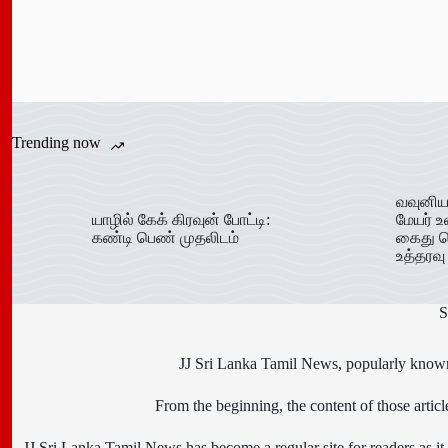
Trending now
வவுனிய
யாழில் கேக் கிரவுன் போட்டி:
மேயர் உ
கண்டி பெண் முதலிடம்
கைது ச
உத்தரவு
S
JJ Sri Lanka Tamil News, popularly known 
From the beginning, the content of those art
JJ Sri Lanka Tamil News has become a regular site for readers as it i