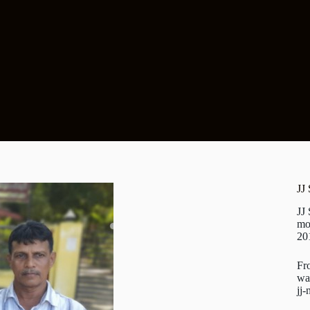
JJ
JJ
mo
20
Fr
wa
jj