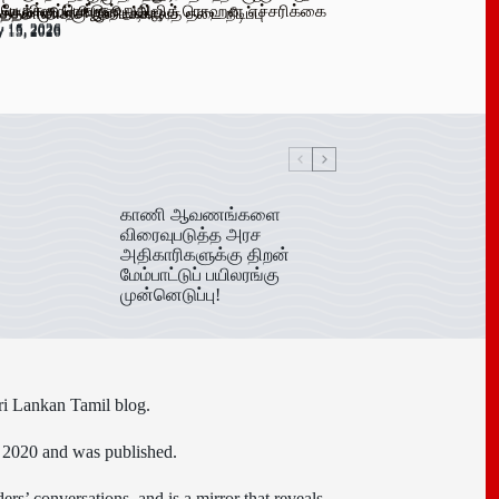
 பேருக்கு டெங்கு உறுதி
க விளம்பரங்கள் – அஜித் ரொஹன எச்சரிக்கை
்தல் முயற்சி முறியடிப்பு
்த்தமானிக்கு இடைக்காலத் தடை நீடிப்பு
y 16, 2026
y 15, 2026
y 15, 2026
y 15, 2026
காணி ஆவணங்களை
விரைவுபடுத்த அரச
அதிகாரிகளுக்கு திறன்
மேம்பாட்டுப் பயிலரங்கு
முன்னெடுப்பு!
ri Lankan Tamil blog.
n 2020 and was published.
ers’ conversations, and is a mirror that reveals