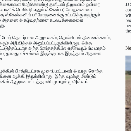
டிக்கைகளை மேற்கொண்டு தனியார் நிறுவனம் ஒன்றை
JJ
்கானிக் டெலிவரி எனும் ஸ்கேன் பரிசோதனையை
cou
தை ஸ்கேன்கனிங் பரிசோதனைக்கு உட்படுத்துவதற்கும்
wit
்தால் அதனை அகழ்வதற்கான நடவடிக்கைகளை
ba
து.
be
the
்பட்டோர் தொடர்பான அலுவலகம், தொல்லியல் திணைக்களம்,
கும் அறிவித்தல் அனுப்பப்பட்டிருக்கின்றது. அந்த
N
த்தப்படாத அந்த பிரதேசத்திலே எதிர்வரும் மே மாதம்
றும் ஏதாவது எச்சங்கள் இருக்குமாக இருந்தால் அதனை
ன.
க்கின் பிரத்தியட்சக முறைப்பாட்டாளர் அவரது சொந்த
னை ஆக்கி இருக்கின்றது. இந்த வழக்கு மீண்டும்
க்கில் ஆஜரான சட்டத்தரணி முபாறக் முஅஸ்ஸம்