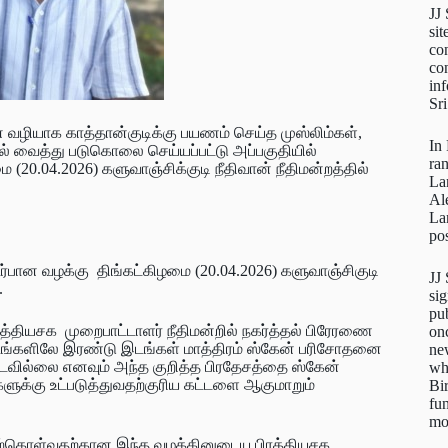
JJ
sit
con
con
inf
Sr
 வழியாக காத்தான்குடிக்கு பயணம் செய்த முஸ்லிம்கள்,
In
ில் வைத்து படுகொலை செய்யப்பட்டு அப்பகுதியில்
ra
20.04.2026) களுவாஞ்சிக்குடி நீதிவான் நீதிமன்றத்தில்
La
Al
La
pos
ர்பான வழக்கு திங்கட்கிழமை (20.04.2026) களுவாஞ்சிகுடி
JJ
.
sig
pu
த்தியசக முறைபாட்டாளர் நீதிமன்றில் நகர்த்தல் பிரேரணை
on
டங்களிலே இரண்டு இடங்கள் மாத்திரம் ஸ்கேன் பரிசோதனை
new
படவில்லை எனவும் அந்த குறித்த பிரதேசத்தை ஸ்கேன்
wh
ுக்கு உட்படுத்துவதற்குரிய கட்டளை ஆகுமாறும்
Bi
fun
mo
ேற்கொள்வதற்கான இந்த வழக்கினுடைய பிரத்தியசக