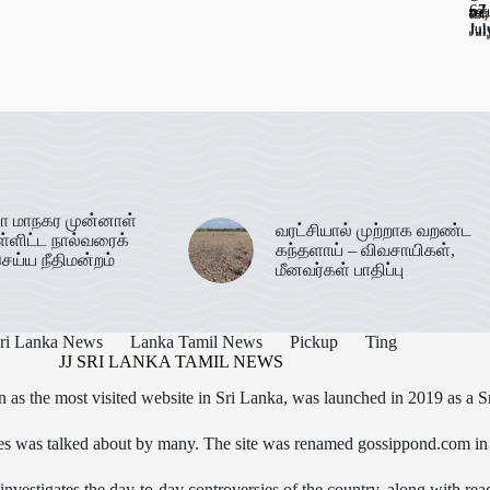
67
ஊட
கடத
வர
Jul
Jul
Jul
Jul
ா மாநகர முன்னாள்
வரட்சியால் முற்றாக வறண்ட
ள்ளிட்ட நால்வரைக்
கந்தளாய் – விவசாயிகள்,
ெய்ய நீதிமன்றம்
மீனவர்கள் பாதிப்பு
ri Lanka News
Lanka Tamil News
Pickup
Ting
JJ SRI LANKA TAMIL NEWS
as the most visited website in Sri Lanka, was launched in 2019 as a S
icles was talked about by many. The site was renamed gossippond.com i
nvestigates the day-to-day controversies of the country, along with read