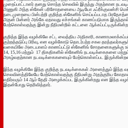
முறைப்பாட்டாளர் தனது சொந்த செலவில் இருந்து அதற்கான நடவ
அணுகி அந்த ஸ்கேன் பரிசோதனையை ஆடியோ ஃப்ரீக்குவன்சி மெக
நடைமுறையை பின்பற்றி குறித்த ஸ்கேனிங் செய்யப்படாத பிரதேசத்
அதன் பின்னர் அங்கே ஏதாவது எச்சங்கள் காணப்படுமாக இருந
மேற்கொள்வதற்கு இன்று நீதிமன்றில் கட்டளை ஆக்கப்பட்டிருக்கின்ற
குறித்த இந்த வழக்கிலே சட்ட வைத்திய அதிகாரி, காணாமலாக்கப
குற்றத்தடுப்பு பிரிவு, என வழக்கோடு தொடர்பற்ற சகல தரத்தவர்களுக்
வகையிலே அடையாளம் காணப்பட்டு ஸ்கேனிங் சோதனைகளுக்கு உட்படு
14, 15,16 மற்றும் 17 திகதிகளில் ஸ்கேனிங் நடவடிக்கைகளை மற்
அகழ்வதற்கான நடவடிக்கைகளையும் மேற்கொள்ளப்பட இருக்கின்ற
இந்த வழக்கிலே இந்த குறித்த நடவடிக்கைகள் அனைத்தும் இந்த வழ
செலவினத்திலேயே மேற்கொள்வதற்கு நீதிமன்று அதற்குரிய கோதாவி
எதிர்வரும் 14 ஆம் தேதி அழைக்கப்பட இருக்கின்றது என இந்த வழ
இதன்போது தெரிவித்தார்.