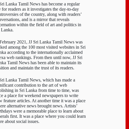
 Sri Lanka Tamil News has become a regular
e for readers as it investigates the day-to-day
troversies of the country, along with readers’
versations, and is a mirror that reveals
ormation within the field of art and politics in
i Lanka.
 February 2021, JJ Sri Lanka Tamil News was
nked among the 100 most visited websites in Sri
nka according to the internationally acclaimed
exa web rankings. From then until now, JJ Sri
nka Tamil News has been able to maintain its
ition and maintain the trust of its readers.
 Sri Lanka Tamil News, which has made a
nificant contribution to the art of web
blishing in Sri Lanka from time to time, was
ce a place for weekend newspapers to write
 feature articles. At another time it was a place
ere alternative news brought news. Artists’
rthdays were a memorable place to learn about
erals first. It was a place where you could learn
re about social issues.