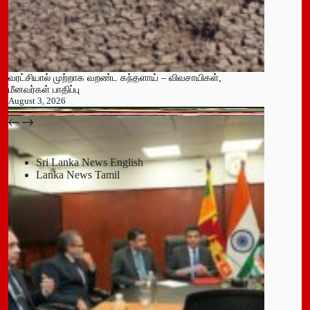
வரட்சியால் முற்றாக வறண்ட கந்தளாய் – விவசாயிகள்,
மீனவர்கள் பாதிப்பு
August 3, 2026
பதுளை மாநகர சபையின் NPP உறுப்பினர் திடீர் ராஜினாமா!
July 14, 2026
Sri Lanka News English
Lanka News Tamil
Leave a Reply
You must be
logged in
to post a comment.