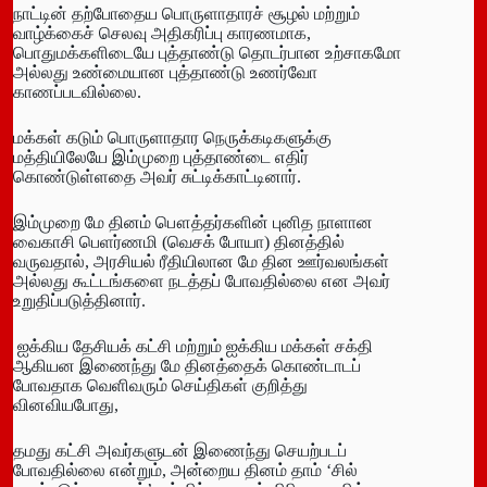
நாட்டின் தற்போதைய பொருளாதாரச் சூழல் மற்றும்
வாழ்க்கைச் செலவு அதிகரிப்பு காரணமாக,
பொதுமக்களிடையே புத்தாண்டு தொடர்பான உற்சாகமோ
அல்லது உண்மையான புத்தாண்டு உணர்வோ
காணப்படவில்லை.
மக்கள் கடும் பொருளாதார நெருக்கடிகளுக்கு
மத்தியிலேயே இம்முறை புத்தாண்டை எதிர்
கொண்டுள்ளதை அவர் சுட்டிக்காட்டினார்.
இம்முறை மே தினம் பௌத்தர்களின் புனித நாளான
வைகாசி பெளர்ணமி (வெசக் போயா) தினத்தில்
வருவதால், அரசியல் ரீதியிலான மே தின ஊர்வலங்கள்
அல்லது கூட்டங்களை நடத்தப் போவதில்லை என அவர்
உறுதிப்படுத்தினார்.
ஐக்கிய தேசியக் கட்சி மற்றும் ஐக்கிய மக்கள் சக்தி
ஆகியன இணைந்து மே தினத்தைக் கொண்டாடப்
போவதாக வெளிவரும் செய்திகள் குறித்து
வினவியபோது,
தமது கட்சி அவர்களுடன் இணைந்து செயற்படப்
போவதில்லை என்றும், அன்றைய தினம் தாம் ‘சில்