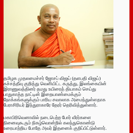
தமிழக முதலமைச்சர் ஜோசப் விஜய் (தளபதி விஜய்)
கச்சத்தீவு குறித்து வெளியிட்ட கருத்து, இலங்கையின்
இராணுவத்தினர் தமது உயிரைத் தியாகம் செய்து
பாதுகாத்த நாட்டின் இறையாண்மைக்கும்
நோக்கங்களுக்கும் பாரிய சவாலாக அமைந்துள்ளதாக
பேராசிரியர் இந்துராகாரே தேரர் தெரிவித்துள்ளார்.
மகாபிரிவெனாவில் நடைபெற்ற போர் வீரர்களை
நினைவுகூரும் நிகழ்வொன்றில் கலந்துகொண்டு
உரையாற்றிய போதே அவர் இதனைக் குறிப்பிட்டுள்ளார்.