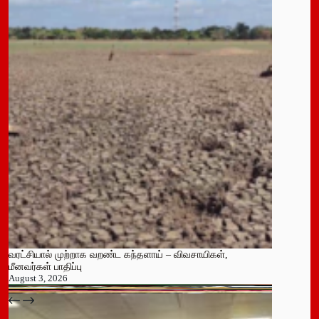
வரட்சியால் முற்றாக வறண்ட கந்தளாய் – விவசாயிகள்,
மீனவர்கள் பாதிப்பு
August 3, 2026
பதுளை மாநகர சபையின் NPP உறுப்பினர் திடீர் ராஜினாமா!
July 14, 2026