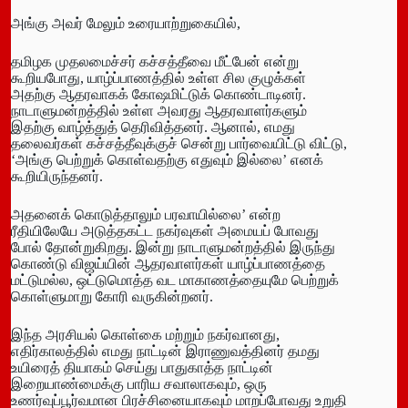
அங்கு அவர் மேலும் உரையாற்றுகையில்,
தமிழக முதலமைச்சர் கச்சத்தீவை மீட்பேன் என்று
கூறியபோது, யாழ்ப்பாணத்தில் உள்ள சில குழுக்கள்
அதற்கு ஆதரவாகக் கோஷமிட்டுக் கொண்டாடினர்.
நாடாளுமன்றத்தில் உள்ள அவரது ஆதரவாளர்களும்
இதற்கு வாழ்த்துத் தெரிவித்தனர். ஆனால், எமது
தலைவர்கள் கச்சத்தீவுக்குச் சென்று பார்வையிட்டு விட்டு,
‘அங்கு பெற்றுக் கொள்வதற்கு எதுவும் இல்லை’ எனக்
கூறியிருந்தனர்.
அதனைக் கொடுத்தாலும் பரவாயில்லை’ என்ற
ரீதியிலேயே அடுத்தகட்ட நகர்வுகள் அமையப் போவது
போல் தோன்றுகிறது. இன்று நாடாளுமன்றத்தில் இருந்து
கொண்டு விஜய்யின் ஆதரவாளர்கள் யாழ்ப்பாணத்தை
மட்டுமல்ல, ஒட்டுமொத்த வட மாகாணத்தையுமே பெற்றுக்
கொள்ளுமாறு கோரி வருகின்றனர்.
இந்த அரசியல் கொள்கை மற்றும் நகர்வானது,
எதிர்காலத்தில் எமது நாட்டின் இராணுவத்தினர் தமது
உயிரைத் தியாகம் செய்து பாதுகாத்த நாட்டின்
இறையாண்மைக்கு பாரிய சவாலாகவும், ஒரு
உணர்வுப்பூர்வமான பிரச்சினையாகவும் மாறப்போவது உறுதி