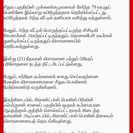
சீதுவ பகுதியின் முக்கலங்கமுவவைச் சேர்ந்த 79 வயதுப்
பெண்ணே இவ்வாறு உயிரிழந்ததாக தெரிவிக்கப்பட்டது.
உயிரிழந்தவர் அந்த வீட்டில் தனியாக வசித்து வந்துள்ளார்.
மேலும், அந்த வீட்டில் பொருத்தப்பட்டிருந்த சிசிடிவி
கேமராக்கள் அகற்றப்பட்டிருந்ததும், தொலைபேசி வயர்கள்
துண்டிக்கப்பட்டிருந்ததும் விசாரணையில்
தெரியவந்துள்ளது.
இன்று (21) நீதவான் விசாரணை மற்றும் பிரேதப்
பரிசோதனை நடத்த திட்டமிடப்பட்டுள்ளது.
மேலும், சந்தேக நபர்களைக் கைது செய்வதற்கான
மேலதிக விசாரணைகளை சீதுவ பொலிஸார்
மேற்கொண்டு வருகின்றனர்.
இதற்கிடையில், கிராண்ட்பாஸ் பொலிஸ் பிரிவின்
ஃபெர்குசன் சாலைப் பகுதியில் ஒருவர் கூர்மையான
ஆயுதத்தால் குத்திக் கொல்லப்பட்டதாகக் கிடைத்த
தகவலின் அடிப்படையில், கிராண்ட்பாஸ் பொலிஸ் நிலையம்
விசாரணையைத் தொடங்கியுள்ளது.