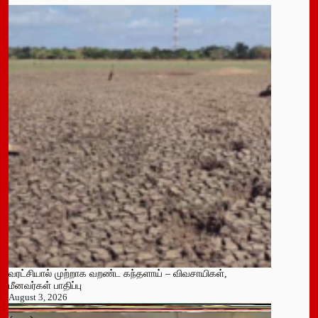
வரட்சியால் முற்றாக வறண்ட கந்தளாய் – விவசாயிகள்,
மீனவர்கள் பாதிப்பு
August 3, 2026
பதுளை மாநகர சபையின் NPP உறுப்பினர் திடீர் ராஜினாமா!