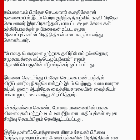
தம்பலகாமம் பிரதேச செயலாளர் க.சதிசேகரன்
தலைமையில் இடம் பெற்ற குறித்த நிகழ்வில் உதவி பிரதேச
செயலாளர் இரா.பிரசாந்தன், மாவட்ட சமூக சேவைகள்
உத்தியோகத்தர் த.பிரணவன் உட்பட சமூக
அமைப்புக்களின் பிரதிநிதிகள் என பலரும் கலந்து
கொண்டனர்.
“போதை பொருளை முற்றாக தவிர்ப்போம் நல்லதொரு
சமுதாயத்தை கட்டியெழுப்புவோம்” எனும்
தொனிப்பொருளின் கீழ் ஸ்டிக்கர் ஒட்டப்பட்டது.
இதனை தொடர்ந்து பிரதேச செயலக மண்டபத்தில்
விழிப்புணர்வு நிகழ்வொன்றும் இடம் பெற்றது. வளவாளராக
கப்பல் துறை ஆயுர்வேத வைத்தியசாலையின் வைத்தியர்
மல்சா ஜயரட்ண கலந்து சிறப்பித்தார்.
நச்சுத்தன்மை கொண்ட போதை பாவனையின் பாதக
விளைவுகள் மற்றும் உடல் உள ரீதியான பாதிப்புக்கள் சமூக
சீரழிவு தொடர்பிலும் தெளிவூட்டப்பட்டது.
இதில் முள்ளிப்பொத்தானை கிராம சேவகர் பிரிவை
சேர்ந்த சமுதாயம் சார் அமைப்புக்களின் பிரதிநிதிகள் என