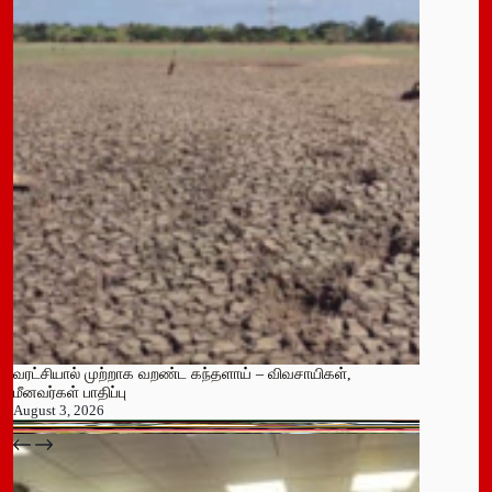
வரட்சியால் முற்றாக வறண்ட கந்தளாய் – விவசாயிகள்,
மீனவர்கள் பாதிப்பு
August 3, 2026
பதுளை மாநகர சபையின் NPP உறுப்பினர் திடீர் ராஜினாமா!
July 14, 2026