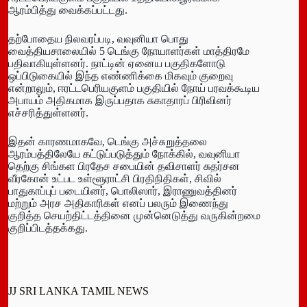
ஆரம்பித்து வைக்கப்பட்டது.
​தற்போதைய நிலவரப்படி, வவுனியா பொது
வைத்தியசாலையில் 5 டெங்கு நோயாளர்கள் மாத்திரமே
பதிவாகியுள்ளனர். நாட்டின் ஏனைய பகுதிகளோடு
ஒப்பிடுகையில் இந்த எண்ணிக்கை மிகவும் குறைவு
என்றாலும், ஈரட்டபெரியகுளம் பகுதியில் நோய் பரவக்கூடிய
அபாயம் அதிகமாக இருப்பதாக சுகாதாரப் பிரிவினர்
எச்சரித்துள்ளனர்.
​இதன் காரணமாகவே, டெங்கு அச்சுறுத்தலை
ஆரம்பத்திலேயே கட்டுப்படுத்தும் நோக்கில், வவுனியா
தெற்கு சிங்கள பிரதேச சபையின் தவிசாளர் சுதர்சன
வீரகோன் உட்பட உள்ளூராட்சி பிரதிநிதிகள், சிவில்
பாதுகாப்புப் படையினர், பொலிஸார், இராணுவத்தினர்
மற்றும் அரச அதிகாரிகள் எனப் பலரும் இணைந்து
குறித்த செயற்திட்டத்தினை முன்னெடுத்து வருகின்றமை
குறிப்பிடத்தக்கது.
JJ SRI LANKA TAMIL NEWS