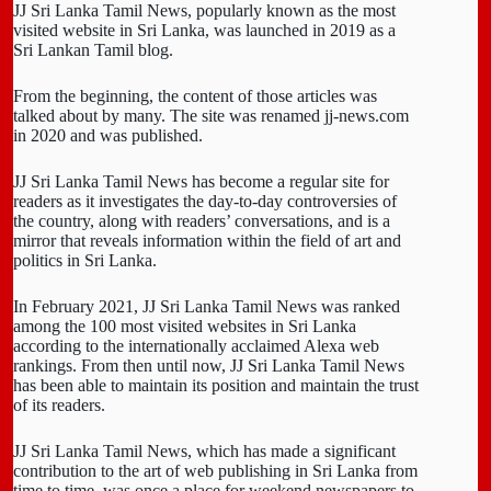
JJ Sri Lanka Tamil News, popularly known as the most
visited website in Sri Lanka, was launched in 2019 as a
Sri Lankan Tamil blog.
From the beginning, the content of those articles was
talked about by many. The site was renamed jj-news.com
in 2020 and was published.
JJ Sri Lanka Tamil News has become a regular site for
readers as it investigates the day-to-day controversies of
the country, along with readers’ conversations, and is a
mirror that reveals information within the field of art and
politics in Sri Lanka.
In February 2021, JJ Sri Lanka Tamil News was ranked
among the 100 most visited websites in Sri Lanka
according to the internationally acclaimed Alexa web
rankings. From then until now, JJ Sri Lanka Tamil News
has been able to maintain its position and maintain the trust
of its readers.
JJ Sri Lanka Tamil News, which has made a significant
contribution to the art of web publishing in Sri Lanka from
time to time, was once a place for weekend newspapers to