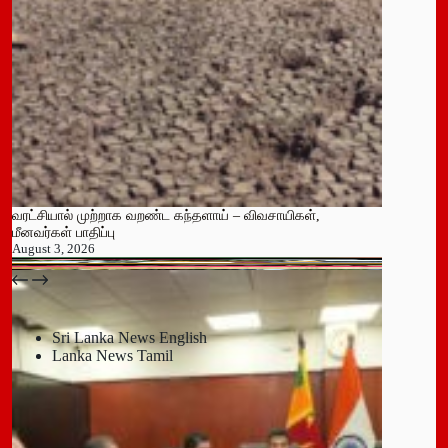
வரட்சியால் முற்றாக வறண்ட கந்தளாய் – விவசாயிகள்,
மீனவர்கள் பாதிப்பு
August 3, 2026
பதுளை மாநகர சபையின் NPP உறுப்பினர் திடீர் ராஜினாமா!
July 14, 2026
Sri Lanka News English
Lanka News Tamil