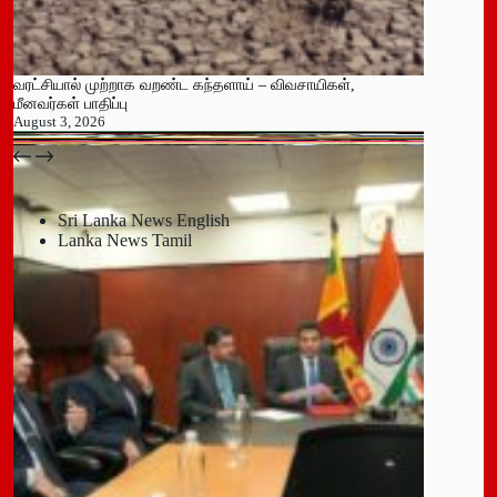
வரட்சியால் முற்றாக வறண்ட கந்தளாய் – விவசாயிகள்,
மீனவர்கள் பாதிப்பு
August 3, 2026
பதுளை மாநகர சபையின் NPP உறுப்பினர் திடீர் ராஜினாமா!
July 14, 2026
Sri Lanka News English
Lanka News Tamil
Leave a Reply
You must be
logged in
to post a comment.