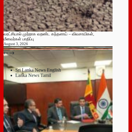
வரட்சியால் முற்றாக வறண்ட கந்தளாய் – விவசாயிகள்,
மீனவர்கள் பாதிப்பு
August 3, 2026
பதுளை மாநகர சபையின் NPP உறுப்பினர் திடீர் ராஜினாமா!
July 14, 2026
Sri Lanka News English
Lanka News Tamil
Leave a Reply
You must be
logged in
to post a comment.