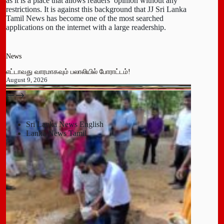
as it is a place that allows readers’ opinion without any
restrictions. It is against this background that JJ Sri Lanka
Tamil News has become one of the most searched
applications on the internet with a large readership.
News
எட்டாவது வாரமாகவும் பலாலியில் போராட்டம்!
August 9, 2026
பதுளை மாநகர சபையின் NPP உறுப்பினர் திடீர் ராஜினாமா!
July 14, 2026
Sri Lanka News English
Lanka News Tamil
Leave a Reply
You must be
logged in
to post a comment.