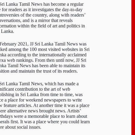
 Sri Lanka Tamil News has become a regular
e for readers as it investigates the day-to-day
troversies of the country, along with readers’
versations, and is a mirror that reveals
ormation within the field of art and politics in
i Lanka.
 February 2021, JJ Sri Lanka Tamil News was
nked among the 100 most visited websites in Sri
nka according to the internationally acclaimed
exa web rankings. From then until now, JJ Sri
nka Tamil News has been able to maintain its
ition and maintain the trust of its readers.
 Sri Lanka Tamil News, which has made a
nificant contribution to the art of web
blishing in Sri Lanka from time to time, was
ce a place for weekend newspapers to write
 feature articles. At another time it was a place
ere alternative news brought news. Artists’
rthdays were a memorable place to learn about
erals first. It was a place where you could learn
re about social issues.