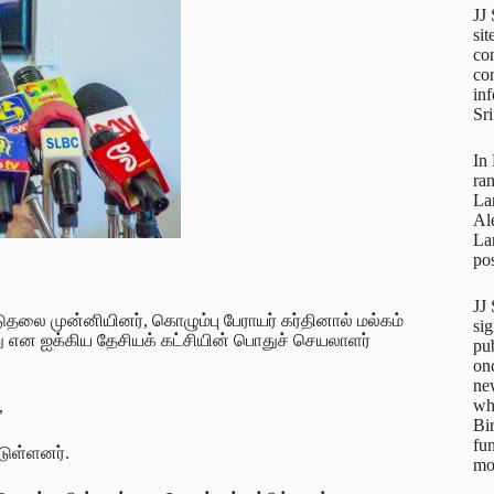
JJ
sit
con
con
inf
Sr
In
ra
La
Al
La
pos
JJ
தலை முன்னியினர், கொழும்பு பேராயர் கர்தினால் மல்கம்
sig
 என ஐக்கிய தேசியக் கட்சியின் பொதுச் செயலாளர்
pu
on
new
wh
,
Bi
fun
டுள்ளனர்.
mo