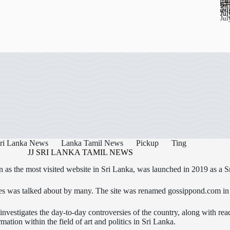
யா
பு
67
ஊட
Jul
மா
Jul
Jul
Jul
ri Lanka News
Lanka Tamil News
Pickup
Ting
JJ SRI LANKA TAMIL NEWS
as the most visited website in Sri Lanka, was launched in 2019 as a S
icles was talked about by many. The site was renamed gossippond.com i
nvestigates the day-to-day controversies of the country, along with read
rmation within the field of art and politics in Sri Lanka.