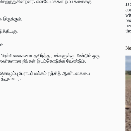
செலுத்துகின்றனர். எனவே மக்கள் நம்பிக்கைக்கு
JJ
cou
wit
க இருக்கும்.
ba
be
the
டுத்தியது.
ு.
N
ிரச்சினைகளை தவிர்த்து, மக்களுக்கு மீண்டும் ஒரு
ைவர்களான நீங்கள் இடம்கொடுக்க வேண்டும்.
ொழும்பு பேராயர் மல்கம் ரஞ்சித் ஆண்டகையை
த்துள்ளார்.