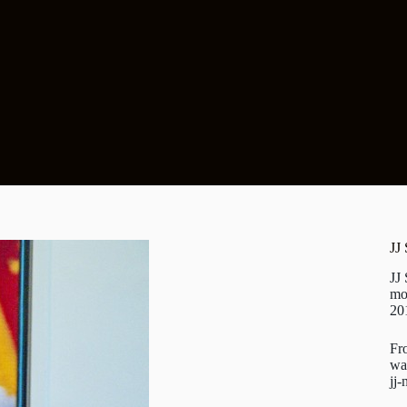
JJ
JJ
mo
20
Fr
wa
jj