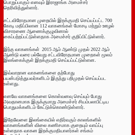
பொறுப்பாகும் எனவும் இராஜாங்க அமைச்சர்
தெரிவித்துள்ளார்.
சட்டவிரோதமான முறையில் இறக்குமதி செய்யப்பட்ட 700
கோடி மதிப்பிலான 112 வாகனங்கள் மோசடி மற்றும் ஊழல்
விசாரணை ஆணைக்குழுவினால்
கைப்பற்றப்பட்டுள்ளதாக அமைச்சர் குறிப்பிட்டுள்ளார்.
இந்த வாகனங்கள் 2015 ஆம் ஆண்டு முதல் 2022 ஆம்
ஆண்டு வரை பல்வேறு சட்டவிரோதமான முறைகள் மூலம்
இலங்கைக்குள் இறக்குமதி செய்யப்பட்டுள்ளன.
இவ்வாறான வாகனங்களை தற்போது
பயன்படுத்துபவர்களிடம் இருந்து பறிமுதல் செய்யப்பட
உள்ளது.
எனவே வாகனங்களை கொள்வனவு செய்யும் போது
அவதானமாக இருக்குமாறு அமைச்சர் சியம்பலாபிட்டிய
பொதுமக்களிடம் கேட்டுக்கொண்டுள்ளார்.
இதேவேளை இலங்கையில் எதிர்வரும் காலங்களில்
வாகனங்களின் விலை கணிசமாக குறையும் வாய்ப்பு
உள்ளதாக வாகன இறக்குமதியாளர்கள் சங்கம்