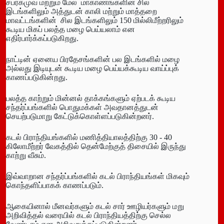
சப்ரகமுவ மற்றும் மேல் மாகாணங்களின் சில
இடங்களிலும் அத்துடன் காலி மற்றும் மாத்தறை
மாவட்டங்களின் சில இடங்களிலும் 150 மில்லிமீற்றரிலும்
கூடிய மிகப் பலத்த மழை பெய்யலாம் என
எதிர்பார்க்கப்படுகிறது.
நாட்டின் ஏனைய பிரதேசங்களின் பல இடங்களில் மழை
அல்லது இடியுடன் கூடிய மழை பெய்யக்கூடிய வாய்ப்புக்
காணப்படுகின்றது.
பலத்த காற்றும் மின்னல் தாக்கங்களும் ஏற்படக் கூடிய
சந்தர்ப்பங்களில் பொதுமக்கள் அவதானத்துடன்
செயற்படுமாறு கேட்டுக்கொள்ளப்படுகின்றனர்.
கடல் பிராந்தியங்களில் மணித்தியாலத்திற்கு 30 ‐ 40
கிலோமீற்றர் வேகத்தில் தென்மேற்குத் திசையில் இருந்து
காற்று வீசும்.
இவ்வாறான சந்தர்ப்பங்களில் கடல் பிராந்தியங்கள் மிகவும்
கொந்தளிப்பாகக் காணப்படும்.
ஆகையினால் மீனவர்களும் கடல் சார் ஊழியர்களும் மறு
அறிவித்தல் வரையில் கடல் பிராந்தியத்திற்கு செல்ல