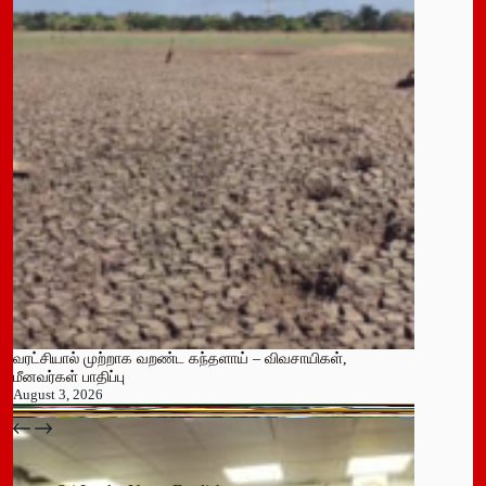
வரட்சியால் முற்றாக வறண்ட கந்தளாய் – விவசாயிகள்,
மீனவர்கள் பாதிப்பு
August 3, 2026
பதுளை மாநகர சபையின் NPP உறுப்பினர் திடீர் ராஜினாமா!
July 14, 2026