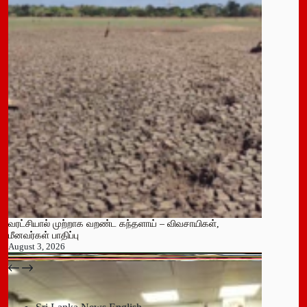
வரட்சியால் முற்றாக வறண்ட கந்தளாய் – விவசாயிகள்,
மீனவர்கள் பாதிப்பு
August 3, 2026
பதுளை மாநகர சபையின் NPP உறுப்பினர் திடீர் ராஜினாமா!
July 14, 2026