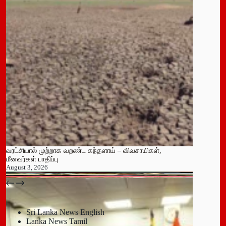
வரட்சியால் முற்றாக வறண்ட கந்தளாய் – விவசாயிகள்,
மீனவர்கள் பாதிப்பு
August 3, 2026
பதுளை மாநகர சபையின் NPP உறுப்பினர் திடீர் ராஜினாமா!
July 14, 2026
Sri Lanka News English
Lanka News Tamil