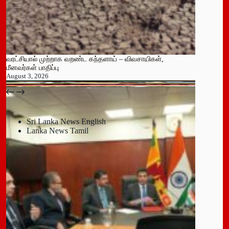
வரட்சியால் முற்றாக வறண்ட கந்தளாய் – விவசாயிகள்,
மீனவர்கள் பாதிப்பு
August 3, 2026
பதுளை மாநகர சபையின் NPP உறுப்பினர் திடீர் ராஜினாமா!
July 14, 2026
Sri Lanka News English
Lanka News Tamil
Leave a Reply
You must be
logged in
to post a comment.