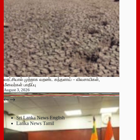
வரட்சியால் முற்றாக வறண்ட கந்தளாய் – விவசாயிகள்,
மீனவர்கள் பாதிப்பு
August 3, 2026
பதுளை மாநகர சபையின் NPP உறுப்பினர் திடீர் ராஜினாமா!
July 14, 2026
Sri Lanka News English
Lanka News Tamil