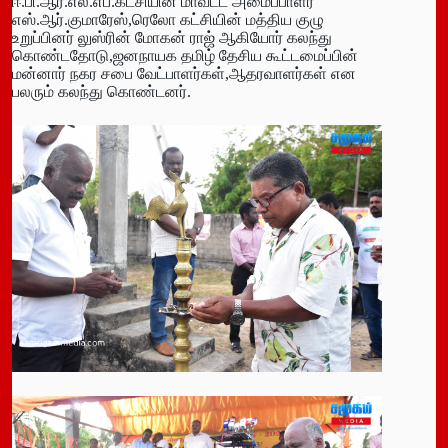
ஈ.பி.ஆர்.எல்.எப்.கட்சியின் மாவட்ட அமைப்பாளர்
எஸ்.ஆர்.குமாரேஸ்,ரெலோ கட்சியின் மத்திய குழு
உறுப்பினர் லுஸ்ரின் மோகன் ராஜ் ஆகியோர் கலந்து
கொண்டதோடு,ஜனநாயக தமிழ் தேசிய கூட்டமைப்பின்
மன்னார் நகர சபை வேட்பாளர்கள்,ஆதரவாளர்கள் என
பலரும் கலந்து கொண்டனர்.