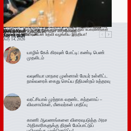
ஓகஸ்ட் நடுப்பகுதி வரை அபாயம் – வவுனியாவிலும் 67 பேருக்கு
இளைஞர்களை போதைக்கு இட்டுச் செல்லும் சமூக ஊடக
காலி சிறையை குறிவைத்து போதைப்பொருள் கடத்தல் முயற்சி
வவுனியா மாநகர முதல்வரை பதவி நீக்கும் வர்த்தமானிக்கு
தெனியாய ஆரம்ப வைத்தியசாலைக்கு மருத்துவ உபகரணங்கள்
டெங்கு உறுதி
விளம்பரங்கள் – அஜித் ரொஹன எச்சரிக்கை
முறியடிப்பு
இடைக்காலத் தடை நீடிப்பு
Trending now
வழங்க ரூ.600 மில்லியன் உதவி வழங்கிய இந்தியா!
July 16, 2026
July 15, 2026
July 15, 2026
July 15, 2026
July 14, 2026
யாழில் கேக் கிரவுன் போட்டி: கண்டி பெண்
முதலிடம்
வவுனியா மாநகர முன்னாள் மேயர் உள்ளிட்ட
நால்வரைக் கைது செய்ய நீதிமன்றம் உத்தரவு
வரட்சியால் முற்றாக வறண்ட கந்தளாய் –
விவசாயிகள், மீனவர்கள் பாதிப்பு
காணி ஆவணங்களை விரைவுபடுத்த அரச
அதிகாரிகளுக்கு திறன் மேம்பாட்டுப்
பயிலரங்கு முன்னெடுப்பு!