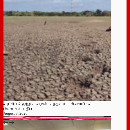
வரட்சியால் முற்றாக வறண்ட கந்தளாய் – விவசாயிகள்,
மீனவர்கள் பாதிப்பு
August 3, 2026
பதுளை மாநகர சபையின் NPP உறுப்பினர் திடீர் ராஜினாமா!
July 14, 2026