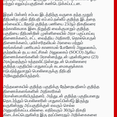
மற்றும் எலும்புப்பகுதிகள் கண்டெடுக்கப்பட்டன.
இதன் பின்னர் சம்பவ இடத்திற்கு வருகை தந்த மூதூர்
நீதிமன்ற பதில் நீதிபதி எம்.எம்.நஸ்லீம் குறித்த இடத்தை
பார்வையிட்டதோடு குறித்த பணியை 23ஆம் திகதிவரை
தற்காலிகமாக இடைநிறுத்தி வைக்குமாறும் குறித்த
பகுதியை நீதிமன்றின் முன்னிலையில் அரச பகுப்பாய்வு
திணைக்களம், சட்ட வைத்திய அதிகாரி, தொல்பொருள்
திணைக்களம், புவிச்சரிதவியல் அளவை மற்றும்
சுரங்கங்கள் பணியகம் காணாமல் போனோர் அலுவலகம்,
குற்றவியல் தடய காட்சிகள் அலுவலகம் (SOCO) ஆகிய
திணைக்களங்களின் பிரசன்னத்துடன் புதன்கிழமை (23)
அகழ்வதற்கும் உத்தரவிட்டுள்ளதுடன் பொலிஸாரை
குறித்த பகுதியில் பாதுகாப்புக் கடமைகளுக்காக
ஈடுபடுத்துமாறும் பொலிஸாருக்கு நீதிபதி
அறிவுறுத்தியிருந்தார்.
அந்தவகையில் குறித்த பகுதிக்கு நேற்றையதினம் குறித்த
திணைக்களங்களின் அதிகாரிகள்
பிரசன்னமாகியிருந்தனர். அத்துடன் குறித்த பகுதியானது
தொடர்ந்தும் பொலிஸாரின் பாதுகாப்பின்கீழ் இருந்து
வருகின்றது அப்பகுதிக்குள் எவரும் செல்ல
அனுமதிக்கப்படவில்லை. எதிர்வரும் 30ஆம் திகதி
கிடைக்கப்பெறுகின்ற இரு தரப்பினரதும் அறிக்கைகளை