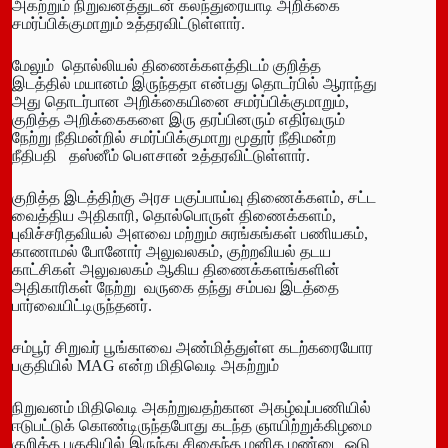
அகற்றும் நிறுவனத்துடன் கலந்துரையாடி அறிக்கை
சமர்ப்பிக்குமாறும் உத்தரவிட்டுள்ளார்.
மேலும் தொல்லியல் திணைக்களத்திடம் குறித்த
இடத்தில் மயானம் இருந்ததா என்பது தொடர்பில் ஆராந்து
அது தொடர்பான அறிக்கையினை சமர்ப்பிக்குமாறும்,
குறித்த அறிக்கைகளை இரு தரப்பினரும் எதிர்வரும்
நேற்று நீதிமன்றில் சமர்ப்பிக்குமாறு மூதூர் நீதிமன்ற
நீதிபதி தஸ்னீம் பௌசான் உத்தரவிட்டுள்ளார்.
குறித்த இடத்திற்கு அரச பகுப்பாய்வு திணைக்களம், சட்ட
வைத்திய அதிகாரி, தொல்பொருள் திணைக்களம்,
புவிச்சரிதவியல் அளவை மற்றும் சுரங்கங்கள் பணியகம்,
காணாமல் போனோர் அலுவலகம், குற்றவியல் தடய
காட்சிகள் அலுவலகம் ஆகிய திணைக்களங்களின்
அதிகாரிகள் நேற்று வருகை தந்து சம்பவ இடத்தை
பார்வையிட்டிருந்தனர்.
சம்பூர் சிறுவர் பூங்காவை அண்மித்துள்ள கடற்கரையோர
பகுதியில் MAG என்ற மிதிவெடி அகற்றும்
நிறுவனம் மிதிவெடி அகற்றுவதற்கான அகழ்வுப்பணியில்
ஈடுபட்டுக் கொண்டிருந்தபோது கடந்த ஞாயிற்றுக்கிழமை
குறித்த பகுதியில் இருந்து சிதைந்த மனித மண்டை ஓடு