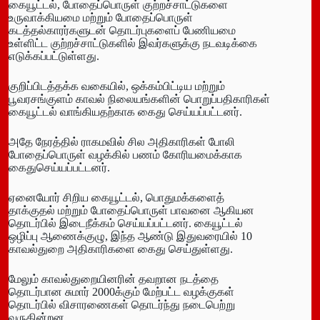
கையூட்டல், போதைப்பொருள் குற்றச்சாட்டுகளை
உருவாக்கியமை மற்றும் போதைப்பொருள்
கடத்தல்காரர்களுடன் தொடர்புகளைப் பேணியமை
உள்ளிட்ட குற்றச்சாட்டுகளில் இவர்களுக்கு நடவடிக்கை
எடுக்கப்பட்டுள்ளது.
குறிப்பிடத்தக்க வகையில், ஒக்கம்பிட்டிய மற்றும்
பூவரசங்குளம் காவல் நிலையங்களின் பொறுப்பதிகாரிகள்
கையூட்டல் வாங்கியதற்காக கைது செய்யப்பட்டனர்.
அதே நேரத்தில் ராகமவில் சில அதிகாரிகள் போலி
போதைப்பொருள் வழக்கில் பணம் கோரியமைக்காக
கைதுசெய்யப்பட்டனர்.
ஏனையோர் சிறிய கையூட்டல், பொதுமக்களைத்
தாக்குதல் மற்றும் போதைப்பொருள் பாவனை ஆகியன
தொடர்பில் இடைநீக்கம் செய்யப்பட்டனர். கையூட்டல்
ஒழிப்பு ஆணைக்குழு, இந்த ஆண்டு இதுவரையில் 10
காவல்துறை அதிகாரிகளை கைது செய்துள்ளது.
மேலும் காவல்துறையினரின் தவறான நடத்தை
தொடர்பான சுமார் 2000க்கும் மேற்பட்ட வழக்குகள்
தொடர்பில் விசாரணைகள் தொடர்ந்து நடைபெற்று
வருகின்றன.