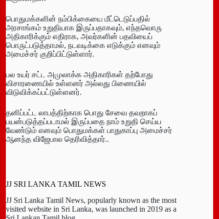
பொதுமக்களின் நம்பிக்கையை மீட்டெடுப்பதில்
அரசாங்கம் உறுதியாக இருப்பதாகவும், எந்தவொரு
அதிகாரிக்கும் எதிராக, அவர்களின் பதவியைப்
பொருட்படுத்தாமல், நடவடிக்கை எடுக்கும் எனவும்
அமைச்சர் குறிப்பிட்டுள்ளார்.
பல உயர் சட்ட அமுலாக்க அதிகாரிகள் தற்போது
விசாரணையில் உள்ளனர் அல்லது பிணையில்
விடுவிக்கப்பட்டுள்ளனர்.
தனிப்பட்ட லாபத்திற்காக பொது சேவை தவறாகப்
பயன்படுத்தப்படாமல் இருப்பதை நாம் உறுதி செய்ய
வேண்டும் எனவும் பொதுமக்கள் பாதுகாப்பு அமைச்சர்
ஆனந்த விஜேபால தெரிவித்தார்..
JJ SRI LANKA TAMIL NEWS
JJ Sri Lanka Tamil News, popularly known as the most
visited website in Sri Lanka, was launched in 2019 as a
Sri Lankan Tamil blog.