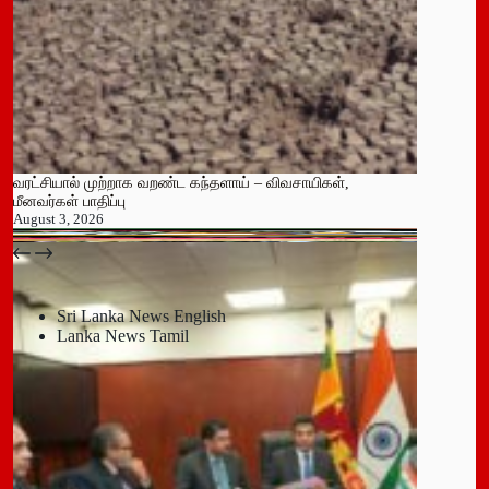
வரட்சியால் முற்றாக வறண்ட கந்தளாய் – விவசாயிகள்,
மீனவர்கள் பாதிப்பு
August 3, 2026
பதுளை மாநகர சபையின் NPP உறுப்பினர் திடீர் ராஜினாமா!
July 14, 2026
Sri Lanka News English
Lanka News Tamil