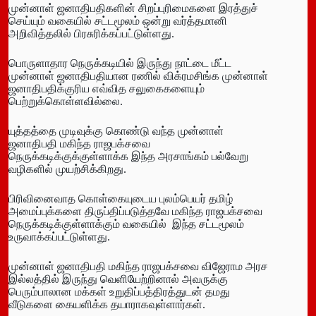
முன்னாள் ஜனாதிபதிகளின் சிறப்புரிமைகளை இரத்துச்
செய்யும் வகையில் சட்டமூலம் ஒன்று வர்த்தமானி
அறிவித்தலில் பிரசுரிக்கப்பட்டுள்ளது.
பொருளாதார நெருக்கடியில் இருந்து நாட்டை மீட்ட
முன்னாள் ஜனாதிபதியான ரணில் விக்ரமசிங்க முன்னாள்
ஜனாதிபதிக்குரிய எவ்வித சலுகைகளையும்
பெற்றுக்கொள்ளவில்லை.
யுத்தத்தை முடிவுக்கு கொண்டு வந்த முன்னாள்
ஜனாதிபதி மகிந்த ராஜபக்சவை
நெருக்கடிக்குக்குள்ளாக்க இந்த அரசாங்கம் பல்வேறு
வழிகளில் முயற்சிக்கிறது.
பிரிவினைவாத கொள்கையுடைய புலம்பெயர் தமிழ்
அமைப்புக்களை திருப்திப்படுத்தவே மகிந்த ராஜபக்சவை
நெருக்கடிக்குள்ளாக்கும் வகையில் இந்த சட்டமூலம்
உருவாக்கப்பட்டுள்ளது.
முன்னாள் ஜனாதிபதி மகிந்த ராஜபக்சவை விஜேராம அரச
இல்லத்தில் இருந்து வெளியேற்றினால் அவருக்கு
பெரும்பாலான மக்கள் உறுதிப்பத்திரத்துடன் தமது
வீடுகளை கையளிக்க தயாராகவுள்ளார்கள்.