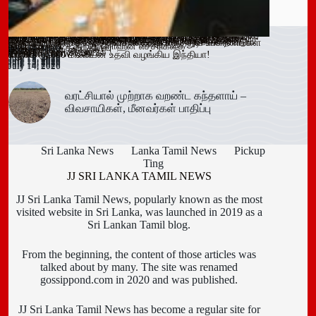
ஓகஸ்ட் நடுப்பகுதி வரை அபாயம் – வவுனியாவிலும் 67 பேருக்கு
இளைஞர்களை போதைக்கு இட்டுச் செல்லும் சமூக ஊடக
காலி சிறையை குறிவைத்து போதைப்பொருள் கடத்தல் முயற்சி
வவுனியா மாநகர முதல்வரை பதவி நீக்கும் வர்த்தமானிக்கு
கந்தளாயில் பொலிஸ் விசேட சோதனை!
வவுனியா – போகஸ்வெவ வீதி (B442) அபிவிருத்திப் பணிகள்
அரச அதிகாரிகளுக்கான விடுமுறை விதிகளில் திருத்தம்;
மஸ்கெலியா பொலிஸ் பிரிவில் போதைப்பொருளுடன் இருவர்
பூநகரி பிரதேச செயலகத்தின் புதிய உதவிப் பிரதேச செயலாளர்
யாழ். மாவட்ட கல்வி அபிவிருத்தி உப குழுக் கூட்டம்!
புதுக்குடியிருப்பு பாடசாலையில் பதற்றம்; சக மாணவர்களை
கல்வயல் நுணாவில் வீதியின் பாலத்திற்கான அடிக்கல் நாட்டும்
தெனியாய ஆரம்ப வைத்தியசாலைக்கு மருத்துவ உபகரணங்கள்
டெங்கு உறுதி
விளம்பரங்கள் – அஜித் ரொஹன எச்சரிக்கை
முறியடிப்பு
இடைக்காலத் தடை நீடிப்பு
July 15, 2026
ஆரம்பம்!
அமைச்சரவை ஒப்புதல்
கைது!
கடமையேற்பு!
July 15, 2026
தாக்கிய மூவர் சிறையில்
Trending now
விழா!
வழங்க ரூ.600 மில்லியன் உதவி வழங்கிய இந்தியா!
July 16, 2026
July 15, 2026
July 15, 2026
July 15, 2026
July 15, 2026
July 15, 2026
July 15, 2026
July 15, 2026
July 14, 2026
July 14, 2026
July 14, 2026
வரட்சியால் முற்றாக வறண்ட கந்தளாய் –
விவசாயிகள், மீனவர்கள் பாதிப்பு
Sri Lanka News
Lanka Tamil News
Pickup
Ting
JJ SRI LANKA TAMIL NEWS
JJ Sri Lanka Tamil News, popularly known as the most
visited website in Sri Lanka, was launched in 2019 as a
Sri Lankan Tamil blog.
From the beginning, the content of those articles was
talked about by many. The site was renamed
gossippond.com in 2020 and was published.
JJ Sri Lanka Tamil News has become a regular site for