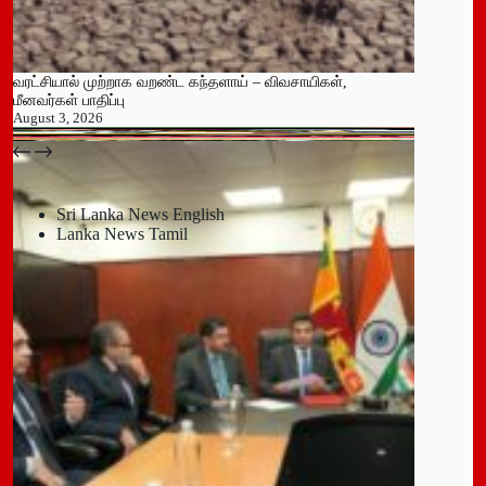
வரட்சியால் முற்றாக வறண்ட கந்தளாய் – விவசாயிகள்,
மீனவர்கள் பாதிப்பு
August 3, 2026
பதுளை மாநகர சபையின் NPP உறுப்பினர் திடீர் ராஜினாமா!
July 14, 2026
Sri Lanka News English
Lanka News Tamil
Leave a Reply
You must be
logged in
to post a comment.