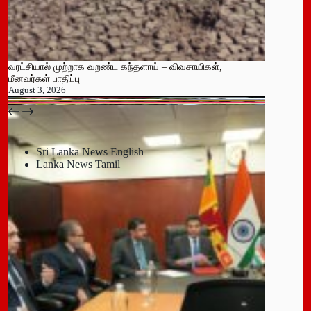
வரட்சியால் முற்றாக வறண்ட கந்தளாய் – விவசாயிகள்,
மீனவர்கள் பாதிப்பு
August 3, 2026
பதுளை மாநகர சபையின் NPP உறுப்பினர் திடீர் ராஜினாமா!
July 14, 2026
Sri Lanka News English
Lanka News Tamil
Leave a Reply
You must be
logged in
to post a comment.