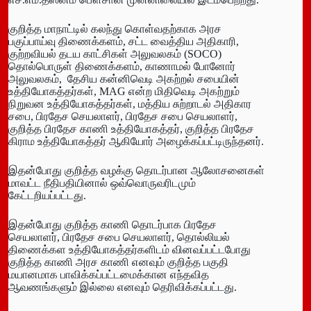
குறித்த மாநாட்டில் கலந்து கொள்வதற்காக அரச
பகுப்பாய்வு திணைக்களம், சட்ட வைத்திய அதிகாரி,
குற்றவியல் தடய காட்சிகள் அலுவலகம் (SOCO)
தொல்பொருள் திணைக்களம், காணாமல் போனோர்
அலுவலகம், தேசிய கன்னிவெடி அகற்றல் சபையின்
உத்தியோகத்தர்கள், MAG என்ற மிதிவெடி அகற்றும்
நிறுவன உத்தியோகத்தர்கள், மத்திய சுற்றாடல் அதிகார
சபை, பிரதேச செயலாளர், பிரதேச சபை செயலாளர்,
குறித்த பிரதேச காணி உத்தியோகத்தர், குறித்த பிரதேச
கிராம உத்தியோகத்தர் ஆகியோர் அழைக்கப்பட்டிருந்தனர்.
இதன்போது குறித்த வழக்கு தொடர்பான ஆலோசனைகள்
மாவட்ட நீதிபதியினால் ஒவ்வொருவரிடமும்
கேட்டறியப்பட்டது.
இதன்போது குறித்த காணி தொடர்பாக பிரதேச
செயலாளர், பிரதேச சபை செயலாளர், தொல்லியல்
திணைக்கள உத்தியோகத்தர்களிடம் வினவப்பட்டபோது
குறித்த காணி அரச காணி எனவும் குறித்த பகுதி
மயானமாக பாவிக்கப்பட்டமைக்கான எந்தவித
ஆவணங்களும் இல்லை எனவும் தெரிவிக்கப்பட்டது.