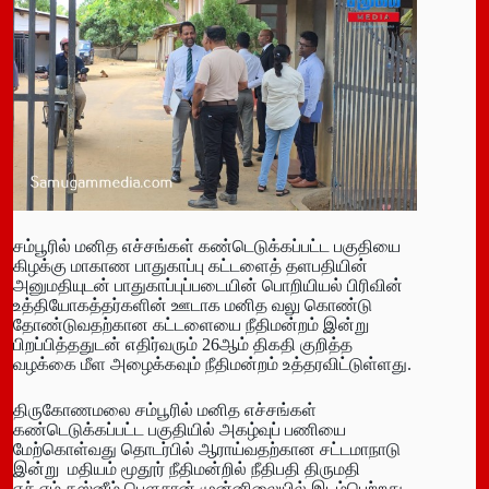
சம்பூரில் மனித எச்சங்கள் கண்டெடுக்கப்பட்ட பகுதியை
கிழக்கு மாகாண பாதுகாப்பு கட்டளைத் தளபதியின்
அனுமதியுடன் பாதுகாப்புப்படையின் பொறியியல் பிரிவின்
உத்தியோகத்தர்களின் ஊடாக மனித வலு கொண்டு
தோண்டுவதற்கான கட்டளையை நீதிமன்றம் இன்று
பிறப்பித்ததுடன் எதிர்வரும் 26ஆம் திகதி குறித்த
வழக்கை மீள அழைக்கவும் நீதிமன்றம் உத்தரவிட்டுள்ளது.
திருகோணமலை சம்பூரில் மனித எச்சங்கள்
கண்டெடுக்கப்பட்ட பகுதியில் அகழ்வுப் பணியை
மேற்கொள்வது தொடர்பில் ஆராய்வதற்கான சட்டமாநாடு
இன்று மதியம் மூதூர் நீதிமன்றில் நீதிபதி திருமதி
எச்.எம்.தஸ்னீம் பௌசான் முன்னிலையில் இடம்பெற்றது.