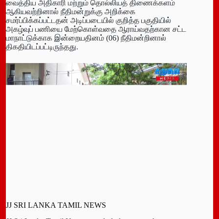
வைத்திய அதிகாரி மற்றும் தொல்லியத் திணைக்களம்
ஆகியவற்றினால் நீதிமன்றுக்கு அறிக்கை
சமர்ப்பிக்கப்பட்டதன் அடிப்படையில் குறித்த பகுதியில்
அகழ்வுப் பணியை மேற்கொள்வதை ஆராய்வதற்கான சட்ட
மாநாட்டுக்காக இன்றையதினம் (06) நீதிமன்றினால்
திகதியிடப்பட்டிருந்தது.
JJ SRI LANKA TAMIL NEWS