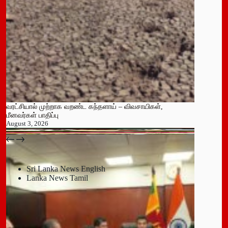
வரட்சியால் முற்றாக வறண்ட கந்தளாய் – விவசாயிகள்,
மீனவர்கள் பாதிப்பு
August 3, 2026
பதுளை மாநகர சபையின் NPP உறுப்பினர் திடீர் ராஜினாமா!
July 14, 2026
Sri Lanka News English
Lanka News Tamil