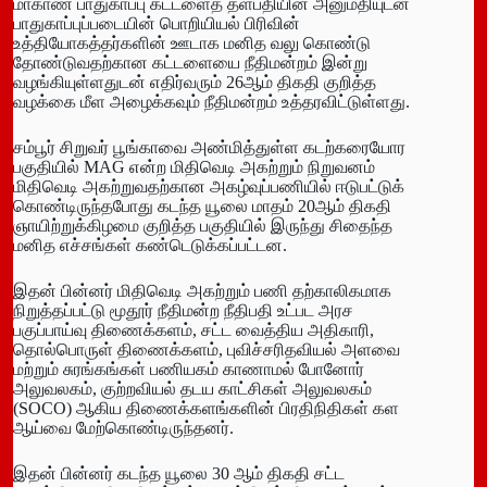
மாகாண பாதுகாப்பு கட்டளைத் தளபதியின் அனுமதியுடன்
பாதுகாப்புப்படையின் பொறியியல் பிரிவின்
உத்தியோகத்தர்களின் ஊடாக மனித வலு கொண்டு
தோண்டுவதற்கான கட்டளையை நீதிமன்றம் இன்று
வழங்கியுள்ளதுடன் எதிர்வரும் 26ஆம் திகதி குறித்த
வழக்கை மீள அழைக்கவும் நீதிமன்றம் உத்தரவிட்டுள்ளது.
சம்பூர் சிறுவர் பூங்காவை அண்மித்துள்ள கடற்கரையோர
பகுதியில் MAG என்ற மிதிவெடி அகற்றும் நிறுவனம்
மிதிவெடி அகற்றுவதற்கான அகழ்வுப்பணியில் ஈடுபட்டுக்
கொண்டிருந்தபோது கடந்த யூலை மாதம் 20ஆம் திகதி
ஞாயிற்றுக்கிழமை குறித்த பகுதியில் இருந்து சிதைந்த
மனித எச்சங்கள் கண்டெடுக்கப்பட்டன.
இதன் பின்னர் மிதிவெடி அகற்றும் பணி தற்காலிகமாக
நிறுத்தப்பட்டு மூதூர் நீதிமன்ற நீதிபதி உட்பட அரச
பகுப்பாய்வு திணைக்களம், சட்ட வைத்திய அதிகாரி,
தொல்பொருள் திணைக்களம், புவிச்சரிதவியல் அளவை
மற்றும் சுரங்கங்கள் பணியகம் காணாமல் போனோர்
அலுவலகம், குற்றவியல் தடய காட்சிகள் அலுவலகம்
(SOCO) ஆகிய திணைக்களங்களின் பிரதிநிதிகள் கள
ஆய்வை மேற்கொண்டிருந்தனர்.
இதன் பின்னர் கடந்த யூலை 30 ஆம் திகதி சட்ட