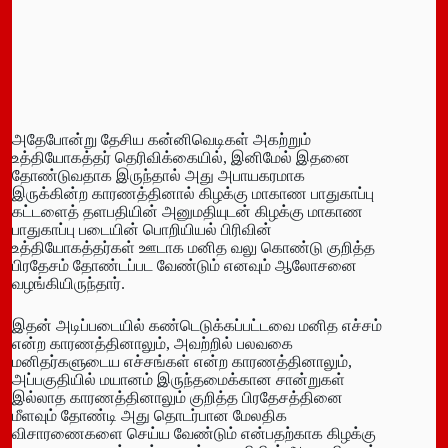
அதேபோன்று தேசிய கன்னிவெடிகள் அகற்றும்
உத்தியோகத்தர் தெரிவிக்கையில், இனிமேல் இதனை
தோண்டுவதாக இருந்தால் அது அபாயகரமாக
இருக்கின்ற காரணத்தினால் கிழக்கு மாகாண பாதுகாப்பு
கட்டளைத் தளபதியின் அனுமதியுடன் கிழக்கு மாகாண
பாதுகாப்பு படையின் பொறியியல் பிரிவின்
உத்தியோகத்தர்கள் ஊடாக மனித வலு கொண்டு குறித்த
பிரதேசம் தோண்டப்பட வேண்டும் எனவும் ஆலோசனை
வழங்கியிருந்தார்.
இதன் அடிப்படையில் கண்டெடுக்கப்பட்டவை மனித எச்சம்
என்ற காரணத்தினாலும், அவற்றில் பலவகை
மனிதர்களுடைய எச்சங்கள் என்ற காரணத்தினாலும்,
அப்பகுதியில் மயானம் இருந்தமைக்கான சான்றுகள்
இல்லாத காரணத்தினாலும் குறித்த பிரதேசத்தினை
மீளவும் தோண்டி அது தொடர்பான மேலதிக
விசாரணைகளை செய்ய வேண்டும் என்பதற்காக கிழக்கு