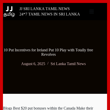
Skip
JJ SRI LANKA TAMIL NEWS
to
content
24*7 TAMIL NEWS IN SRI LANKA
10 Put Incentives for Ireland Put 10 Play with Totally free
Revolves
August 6, 2025
Sri Lanka Tamil News
Blogs Best $20 put bonuses within the Canada Make their