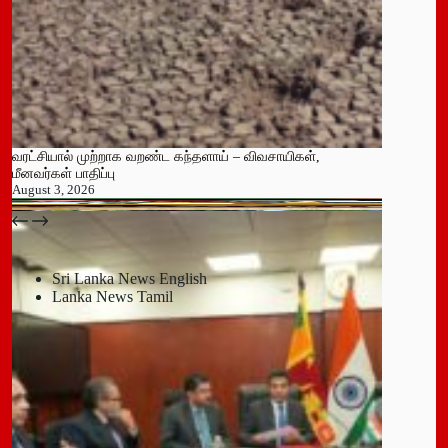
வரட்சியால் முற்றாக வறண்ட கந்தளாய் – விவசாயிகள்,
மீனவர்கள் பாதிப்பு
August 3, 2026
பதுளை மாநகர சபையின் NPP உறுப்பினர் திடீர் ராஜினாமா!
July 14, 2026
Sri Lanka News English
Lanka News Tamil
Leave a Reply