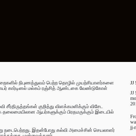
ுறைகளில் நிபுணத்துவம் பெற்ற தொழில் முயற்சியாளர்களை
JJ
ேராயர் கார்டினல் மல்கம் ரஞ்சித் ஆண்டகை வேண்டுகோள்
JJ
mo
20
சீர்திருத்தங்கள் குறித்து விளக்கமளிக்கும் விசேட
கை தலைமையிலான ஆயர்களுக்கும் பிரதமருக்கும் இடையில்
Fr
wa
jj
நேற்று நடைபெற்றது. இதன்போது கல்வி அமைச்சின் செயலாளர்
விளக்கத்தை முன்வைத்தனர்.