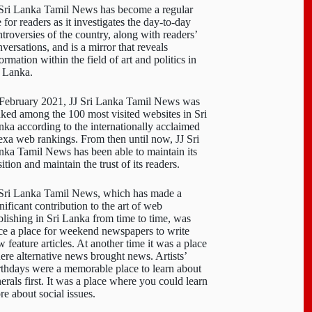
 Sri Lanka Tamil News has become a regular
e for readers as it investigates the day-to-day
troversies of the country, along with readers’
versations, and is a mirror that reveals
ormation within the field of art and politics in
i Lanka.
 February 2021, JJ Sri Lanka Tamil News was
nked among the 100 most visited websites in Sri
nka according to the internationally acclaimed
exa web rankings. From then until now, JJ Sri
nka Tamil News has been able to maintain its
ition and maintain the trust of its readers.
 Sri Lanka Tamil News, which has made a
nificant contribution to the art of web
blishing in Sri Lanka from time to time, was
ce a place for weekend newspapers to write
 feature articles. At another time it was a place
ere alternative news brought news. Artists’
rthdays were a memorable place to learn about
erals first. It was a place where you could learn
re about social issues.