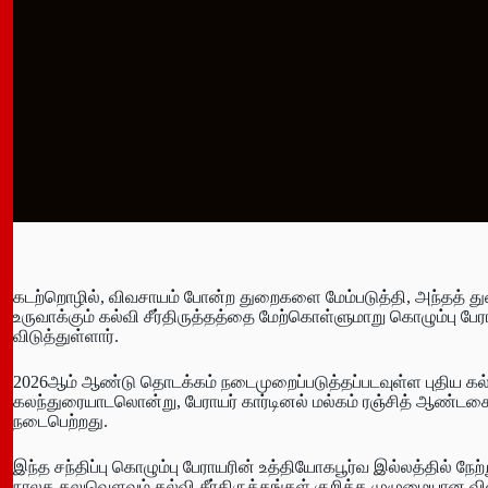
கடற்றொழில், விவசாயம் போன்ற துறைகளை மேம்படுத்தி, அந்தத் த
உருவாக்கும் கல்வி சீர்திருத்தத்தை மேற்கொள்ளுமாறு கொழும்பு ப
விடுத்துள்ளார்.
2026ஆம் ஆண்டு தொடக்கம் நடைமுறைப்படுத்தப்படவுள்ள புதிய கல்வி 
கலந்துரையாடலொன்று, பேராயர் கார்டினல் மல்கம் ரஞ்சித் ஆண்ட
நடைபெற்றது.
இந்த சந்திப்பு கொழும்பு பேராயரின் உத்தியோகபூர்வ இல்லத்தில் 
நாலக கலுவௌவும் கல்வி சீர்திருத்தங்கள் குறித்த முழுமையான 