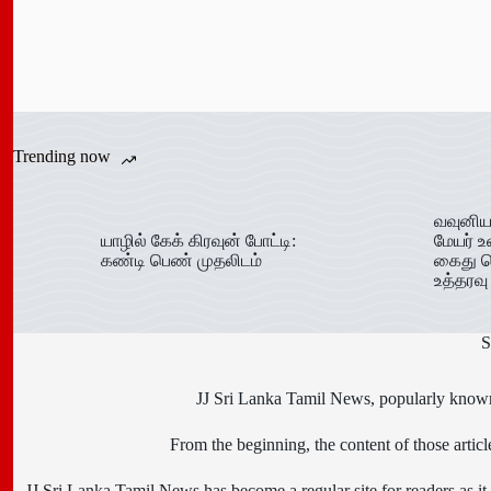
Trending now
வவுனிய
யாழில் கேக் கிரவுன் போட்டி:
மேயர் உ
கண்டி பெண் முதலிடம்
கைது ச
உத்தரவு
S
JJ Sri Lanka Tamil News, popularly known 
From the beginning, the content of those art
JJ Sri Lanka Tamil News has become a regular site for readers as it i