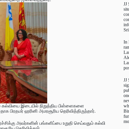
JJ
sit
con
con
inf
Sr
In
ra
La
Al
La
pos
JJ
sig
pu
on
new
wh
ை கல்வியை இடையில் நிறுத்திய பிள்ளைகளை
Bi
க பிரதமர் ஹரினி அமரசூரிய தெரிவித்திருந்தார்.
fun
mo
்சிக்கு அவர்களின் பங்களிப்பை உறுதி செய்வதும் கல்வி
ரசூரிய தெரிவித்தார்.