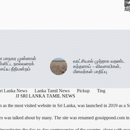
பூ
67
பண
இர
செ
Jul
Jul
Jul
Jul
ா மாநகர முன்னாள்
வரட்சியால் முற்றாக வறண்ட
ள்ளிட்ட நால்வரைக்
கந்தளாய் – விவசாயிகள்,
ெய்ய நீதிமன்றம்
மீனவர்கள் பாதிப்பு
ri Lanka News
Lanka Tamil News
Pickup
Ting
JJ SRI LANKA TAMIL NEWS
as the most visited website in Sri Lanka, was launched in 2019 as a S
icles was talked about by many. The site was renamed gossippond.com i
nvestigates the day-to-day controversies of the country, along with read