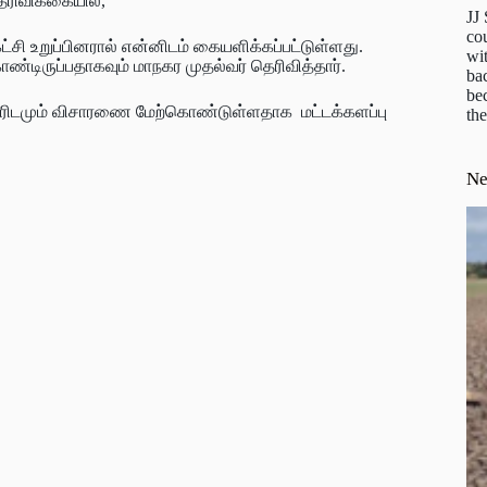
தெரிவிக்கையில்,
JJ
cou
்சி உறுப்பினரால் என்னிடம் கையளிக்கப்பட்டுள்ளது.
wit
்டிருப்பதாகவும் மாநகர முதல்வர் தெரிவித்தார்.
ba
be
 அவரிடமும் விசாரணை மேற்கொண்டுள்ளதாக மட்டக்களப்பு
the
N