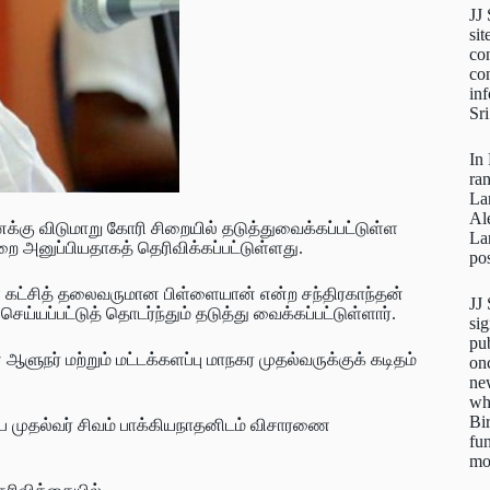
JJ
sit
con
con
inf
Sr
In
ra
La
Al
ைக்கு விடுமாறு கோரி சிறையில் தடுத்துவைக்கப்பட்டுள்ள
La
றை அனுப்பியதாகத் தெரிவிக்கப்பட்டுள்ளது.
pos
ள் கட்சித் தலைவருமான பிள்ளையான் என்ற சந்திரகாந்தன்
JJ
செய்யப்பட்டுத் தொடர்ந்தும் தடுத்து வைக்கப்பட்டுள்ளார்.
sig
pu
ுநர் மற்றும் மட்டக்களப்பு மாநகர முதல்வருக்குக் கடிதம்
on
new
wh
Bi
ை முதல்வர் சிவம் பாக்கியநாதனிடம் விசாரணை
fun
mo