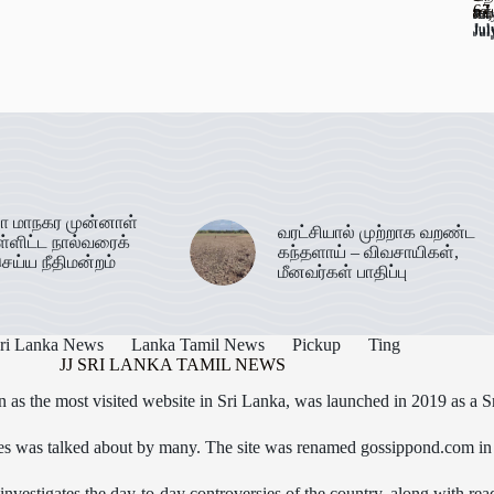
67
ஊட
கடத
வர
Jul
Jul
Jul
Jul
Jul
ா மாநகர முன்னாள்
வரட்சியால் முற்றாக வறண்ட
ள்ளிட்ட நால்வரைக்
கந்தளாய் – விவசாயிகள்,
ெய்ய நீதிமன்றம்
மீனவர்கள் பாதிப்பு
ri Lanka News
Lanka Tamil News
Pickup
Ting
JJ SRI LANKA TAMIL NEWS
as the most visited website in Sri Lanka, was launched in 2019 as a S
icles was talked about by many. The site was renamed gossippond.com i
nvestigates the day-to-day controversies of the country, along with read