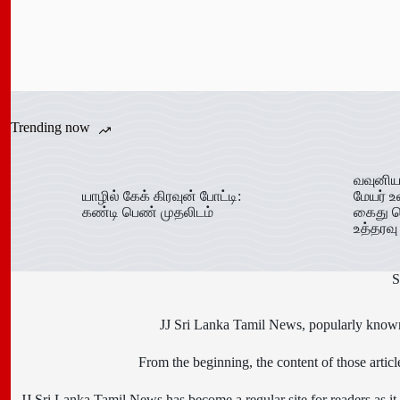
Trending now
வவுனிய
யாழில் கேக் கிரவுன் போட்டி:
மேயர் உ
கண்டி பெண் முதலிடம்
கைது ச
உத்தரவு
S
JJ Sri Lanka Tamil News, popularly known 
From the beginning, the content of those art
JJ Sri Lanka Tamil News has become a regular site for readers as it i