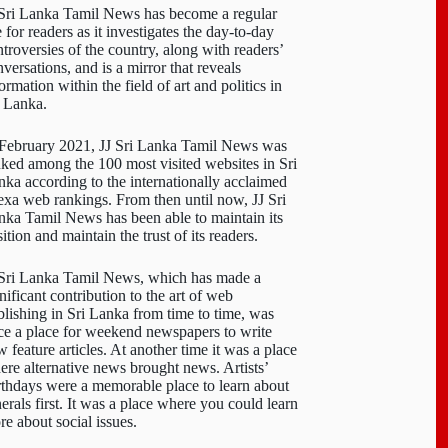
 Sri Lanka Tamil News has become a regular
e for readers as it investigates the day-to-day
troversies of the country, along with readers’
versations, and is a mirror that reveals
ormation within the field of art and politics in
i Lanka.
 February 2021, JJ Sri Lanka Tamil News was
nked among the 100 most visited websites in Sri
nka according to the internationally acclaimed
exa web rankings. From then until now, JJ Sri
nka Tamil News has been able to maintain its
ition and maintain the trust of its readers.
 Sri Lanka Tamil News, which has made a
nificant contribution to the art of web
blishing in Sri Lanka from time to time, was
ce a place for weekend newspapers to write
 feature articles. At another time it was a place
ere alternative news brought news. Artists’
rthdays were a memorable place to learn about
erals first. It was a place where you could learn
re about social issues.