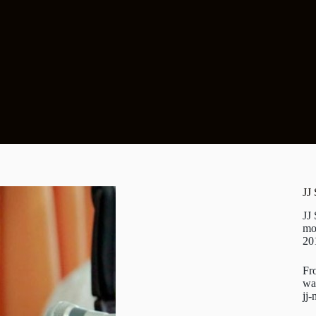
JJ
JJ
mo
20
Fr
wa
jj