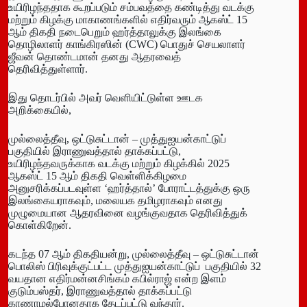
உயிரிழந்ததாக கூறப்படும் சம்பவத்தை கண்டித்து வடக்கு
மற்றும் கிழக்கு மாகாணங்களில் எதிர்வரும் ஆகஸ்ட் 15
ஆம் திகதி நடைபெறும் ஹர்த்தாலுக்கு இலங்கை
தொழிலாளர் காங்கிரஸின் (CWC) பொதுச் செயலாளர்
ஜீவன் தொண்டமான் தனது ஆதரவைத்
தெரிவித்துள்ளார்.
இது தொடர்பில் அவர் வெளியிட்டுள்ள ஊடக
அறிக்கையில்,
முல்லைத்தீவு, ஒட்டுசுட்டான் – முத்துஐயன்காட்டுப்
பகுதியில் இராணுவத்தால் தாக்கப்பட்டு,
உயிரிழந்தவருக்காக வடக்கு மற்றும் கிழக்கில் 2025
ஆகஸ்ட் 15 ஆம் திகதி வெள்ளிக்கிழமை
அனுசரிக்கப்படவுள்ள ‘ஹர்த்தால்’ போராட்டத்துக்கு ஒரு
இலங்கையராகவும், மலையக தமிழராகவும் எனது
முழுமையான ஆதரவினை வழங்குவதாக தெரிவித்துக்
கொள்கிறேன்.
கடந்த 07 ஆம் திகதியன்று, முல்லைத்தீவு – ஒட்டுசுட்டான்
பொலிஸ் பிரிவுக்குட்பட்ட முத்துஐயன்காட்டுப் பகுதியில் 32
வயதான எதிர்மன்னசிங்கம் கபில்ராஜ் என்ற இளம்
குடும்பஸ்தர், இராணுவத்தால் தாக்கப்பட்டு
காணாமல்போனதாக தேடப்பட்டு வந்தார்.