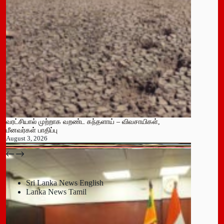
வரட்சியால் முற்றாக வறண்ட கந்தளாய் – விவசாயிகள்,
மீனவர்கள் பாதிப்பு
August 3, 2026
பதுளை மாநகர சபையின் NPP உறுப்பினர் திடீர் ராஜினாமா!
July 14, 2026
Sri Lanka News English
Lanka News Tamil