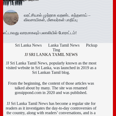
விழா!
August 3, 2026
July 16, 2026
July 15, 2026
July 15, 2026
July 15, 2026
July 15, 2026
July 15, 2026
July 15, 2026
July 15, 2026
July 14, 2026
July 14, 2026
வரட்சியால் முற்றாக வறண்ட கந்தளாய் –
விவசாயிகள், மீனவர்கள் பாதிப்பு
எட்டாவது வாரமாகவும் பலாலியில் போராட்டம்!
Sri Lanka News
Lanka Tamil News
Pickup
Ting
JJ SRI LANKA TAMIL NEWS
JJ Sri Lanka Tamil News, popularly known as the most
visited website in Sri Lanka, was launched in 2019 as a
Sri Lankan Tamil blog.
From the beginning, the content of those articles was
talked about by many. The site was renamed
gossippond.com in 2020 and was published.
JJ Sri Lanka Tamil News has become a regular site for
readers as it investigates the day-to-day controversies of
the country, along with readers’ conversations, and is a