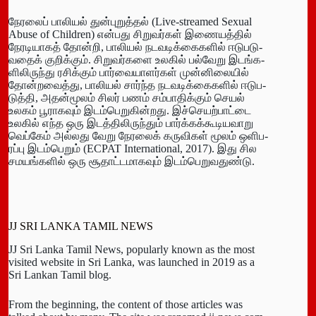
நேரலைப் பாலியல் துன்­பு­றுத்தல் (Live-streamed Sexual
Abuse of Children) என்­பது சிறு­வர்கள் இணை­யத்தில்
நேர­டி­யாகத் தோன்றி, பாலியல் நட­வ­டிக்­கை­களில் ஈடு­ப­டு­
வதைக் குறிக்கும். சிறு­வர்­களை உலகில் பல்­வேறு இடங்­க­
ளி­லி­ருந்து ரசிக்கும் பார்­வை­யா­ளர்கள் முன்­னி­லையில்
தோன்­ற­வைத்து, பாலியல் சார்ந்த நட­வ­டிக்­கை­களில் ஈடு­ப­
டுத்தி, அதன்­மூலம் சிலர் பணம் சம்­பா­திக்கும் செயல்
உலகம் பூரா­கவும் இடம்­பெ­று­கின்­றது. இச்­செ­யற்­பாட்டை
உலகில் எந்த ஒரு இடத்­தி­லி­ருந்தும் பார்க்­கக்­கூ­டி­ய­வாறு
வெப்கேம் அல்­லது வேறு நேரலைக் கரு­விகள் மூலம் ஒளி­ப­
ரப்பு இடம்­பெறும் (ECPAT International, 2017). இது சில
சம­யங்­களில் ஒரு சூதாட்­ட­மா­கவும் இடம்­பெ­று­வ­துண்டு.
JJ SRI LANKA TAMIL NEWS
JJ Sri Lanka Tamil News, popularly known as the most
visited website in Sri Lanka, was launched in 2019 as a
Sri Lankan Tamil blog.
From the beginning, the content of those articles was