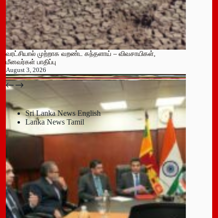
வரட்சியால் முற்றாக வறண்ட கந்தளாய் – விவசாயிகள்,
மீனவர்கள் பாதிப்பு
August 3, 2026
பதுளை மாநகர சபையின் NPP உறுப்பினர் திடீர் ராஜினாமா!
July 14, 2026
Sri Lanka News English
Lanka News Tamil
Leave a Reply
You must be
logged in
to post a comment.