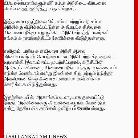
விற்பனையாளர்களும் கீரி சம்பா அரிசியை விற்பனை
செய்வதைத் தவிர்த்து வருகின்றனர்.
இத்தகைய சூழ்நிலையில், சம்பா மற்றும் கீரி சம்பா
அரிசிக்கு விதிக்கப்பட்டுள்ள அதிகபட்ச சில்லறை
விலையை நீக்குமாறு ஐக்கிய அரிசி உற்பத்தியாளர்கள்
சங்கம் அரசாங்கத்திடம் கோரிக்கை விடுத்துள்ளது.
எனினும், பாரிய அளவிலான அரிசி ஆலை
உரிமையாளர்கள் செயற்கையான அரிசி பற்றாக்குறையை
உருவாக்கி இலாபம் ஈட்ட முயற்சிப்பதால், அரிசியின்
அதிகபட்ச சில்லறை விலையை நீக்க எந்த நடவடிக்கையும்
எடுக்க வேண்டாம் என்று இலங்கை சிறு மற்றும் நடுத்தர
அளவிலான நெல் ஆலை உரிமையாளர்கள் சங்கம்
கோரிக்கை விடுத்துள்ளது.
இதற்கிடையில், அரசாங்கம் உடனடியாக தலையிட்டு
இந்தப் பிரச்சினைக்கு தீர்வுகளை வழங்க வேண்டும்
என்று தேசிய விவசாயிகள் ஒன்றியம் கோரியுள்ளது.
JJ SRI LANKA TAMIL NEWS