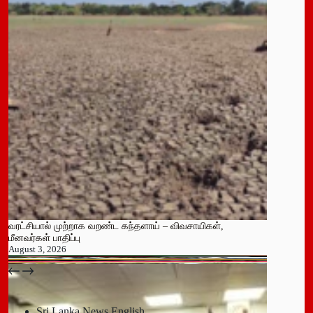
வரட்சியால் முற்றாக வறண்ட கந்தளாய் – விவசாயிகள்,
மீனவர்கள் பாதிப்பு
August 3, 2026
பதுளை மாநகர சபையின் NPP உறுப்பினர் திடீர் ராஜினாமா!
July 14, 2026
Sri Lanka News English