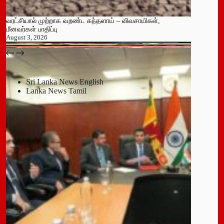
வரட்சியால் முற்றாக வறண்ட கந்தளாய் – விவசாயிகள்,
மீனவர்கள் பாதிப்பு
August 3, 2026
பதுளை மாநகர சபையின் NPP உறுப்பினர் திடீர் ராஜினாமா!
July 14, 2026
Sri Lanka News English
Lanka News Tamil
Leave a Reply
You must be
logged in
to post a comment.