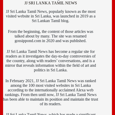
JJ SRI LANKA TAMIL NEWS
JJ Sri Lanka Tamil News, popularly known as the most
visited website in Sri Lanka, was launched in 2019 as a
Sri Lankan Tamil blog.
From the beginning, the content of those articles was
talked about by many. The site was renamed
gossippond.com in 2020 and was published.
JJ Sri Lanka Tamil News has become a regular site for
readers as it investigates the day-to-day controversies of
the country, along with readers’ conversations, and is a
mirror that reveals information within the field of art and
politics in Sri Lanka.
In February 2021, JJ Sri Lanka Tamil News was ranked
among the 100 most visited websites in Sri Lanka
according to the internationally acclaimed Alexa web
rankings. From then until now, JJ Sri Lanka Tamil News
has been able to maintain its position and maintain the trust
of its readers.
JJ Sri Lanka Tamil News, which has made a significant