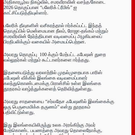
அதிகாரபூர்வ நிகழ்வில், சமரவீராவின் வசந்த/கோடை
2026 தொகுப்பான “பலேரிக் ட்ரீமிங்” ஐ
காட்சிப்படுத்தியுள்ளார்.
பலேரிக் தீவுகளின் வசீகரத்தால் ஈர்க்கப்பட்ட இந்தத்
தொகுப்பில் மென்மையான நீலம், ரோஜா-தங்கம் மற்றும்
சமரவீரவின் நேர்த்தியான வடிவமைப்பு அழகியலைப்
பிரதிபலிக்கும் வகையில் அமையப்பெற்றன.
அவரது தொகுப்பு 100 க்கும் மேற்பட்ட ஃபேஷன் துறை
வல்லுநர்கள் மற்றும் கூட்டாளர்களை ஈர்த்தது.
இதனையடுத்து வரலாற்றில் முதல்முறையாக பாரிஸ்
ஃபேஷன் வீக்கில் இலங்கை வடிவமைப்பாளர்
கலந்துகொண்டமைக்கு பிரான்சில் உள்ள இலங்கை
தூதரகம் வாழ்த்துக்களைத் தெரிவித்துள்ளது.
அவரது சாதனையை “சர்வதேச ஃபேஷனில் இலங்கைக்கு
ஒரு பெருமைமிக்க தருணம்” என்று தூதரகம்
பதிவிட்டுள்ளது.
இது இலங்கையிலிருந்து உலக அரங்கிற்கு அவர்
மேற்கொண்ட பயணத்தை அவரது தொலைநோக்கு,