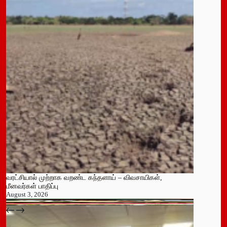
வரட்சியால் முற்றாக வறண்ட கந்தளாய் – விவசாயிகள்,
மீனவர்கள் பாதிப்பு
August 3, 2026
பதுளை மாநகர சபையின் NPP உறுப்பினர் திடீர் ராஜினாமா!
July 14, 2026