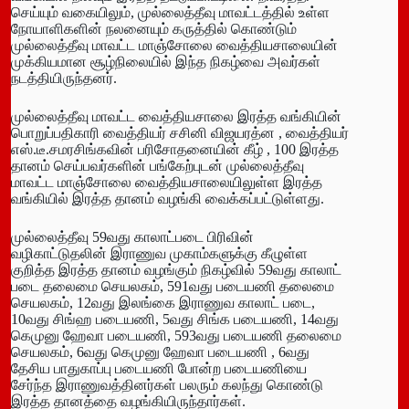
செய்யும் வகையிலும், முல்லைத்தீவு மாவட்டத்தில் உள்ள
நோயாளிகளின் நலனையும் கருத்தில் கொண்டும்
முல்லைத்தீவு மாவட்ட மாஞ்சோலை வைத்தியசாலையின்
முக்கியமான சூழ்நிலையில் இந்த நிகழ்வை அவர்கள்
நடத்தியிருந்தனர்.
முல்லைத்தீவு மாவட்ட வைத்தியசாலை இரத்த வங்கியின்
பொறுப்பதிகாரி வைத்தியர் சசினி விஜயரத்ன , வைத்தியர்
எஸ்.டீ.சமரசிங்கவின் பரிசோதனையின் கீழ் , 100 இரத்த
தானம் செய்பவர்களின் பங்கேற்புடன் முல்லைத்தீவு
மாவட்ட மாஞ்சோலை வைத்தியசாலையிலுள்ள இரத்த
வங்கியில் இரத்த தானம் வழங்கி வைக்கப்பட்டுள்ளது.
முல்லைத்தீவு 59வது காலாட்படை பிரிவின்
வழிகாட்டுதலின் இராணுவ முகாம்களுக்கு கீழுள்ள
குறித்த இரத்த தானம் வழங்கும் நிகழ்வில் 59வது காலாட்
படை தலைமை செயலகம், 591வது படையணி தலைமை
செயலகம், 12வது இலங்கை இராணுவ காலாட் படை,
10வது சிங்ஹ படையணி, 5வது சிங்க படையணி, 14வது
கெமுனு ஹேவா படையணி, 593வது படையணி தலைமை
செயலகம், 6வது கெமுனு ஹேவா படையணி , 6வது
தேசிய பாதுகாப்பு படையணி போன்ற படையணியை
சேர்ந்த இராணுவத்தினர்கள் பலரும் கலந்து கொண்டு
இரத்த தானத்தை வழங்கியிருந்தார்கள்.