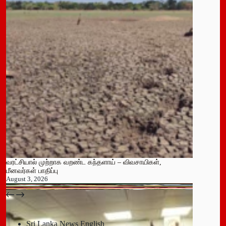
வரட்சியால் முற்றாக வறண்ட கந்தளாய் – விவசாயிகள்,
மீனவர்கள் பாதிப்பு
August 3, 2026
பதுளை மாநகர சபையின் NPP உறுப்பினர் திடீர் ராஜினாமா!
July 14, 2026
Sri Lanka News English