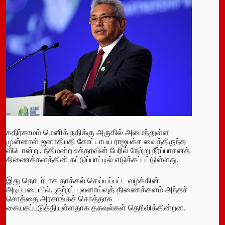
கதிர்காமம் மெனிக் நதிக்கு அருகில் அமைந்துள்ள
முன்னாள் ஜனாதிபதி கோட்டாபய ராஜபக்ச வைத்திருந்த
வீடொன்று, நீதிமன்ற உத்தரவின் பேரில் நேற்று நீர்ப்பாசனத்
திணைக்களத்தின் கட்டுப்பாட்டில் எடுக்கப்பட்டுள்ளது.
இது தொடர்பாக தாக்கல் செய்யப்பட்ட வழக்கின்
அடிப்படையில், குற்றப் புலனாய்வுத் திணைக்களம் அந்தச்
சொத்தை அரசாங்கச் சொத்தாக
கையகப்படுத்தியுள்ளதாக தகவல்கள் தெரிவிக்கின்றன.