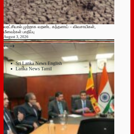
வரட்சியால் முற்றாக வறண்ட கந்தளாய் – விவசாயிகள்,
மீனவர்கள் பாதிப்பு
August 3, 2026
பதுளை மாநகர சபையின் NPP உறுப்பினர் திடீர் ராஜினாமா!
July 14, 2026
Sri Lanka News English
Lanka News Tamil
Leave a Reply
You must be
logged in
to post a comment.