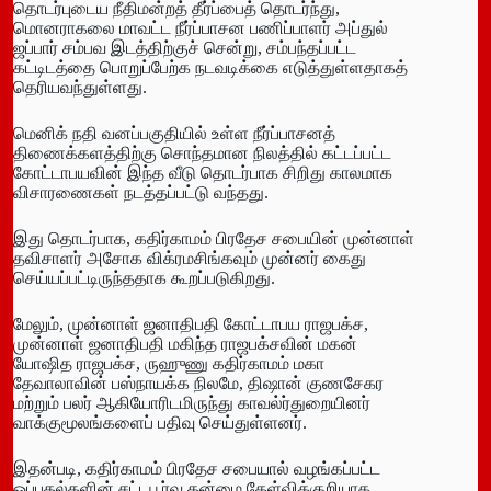
தொடர்புடைய நீதிமன்றத் தீர்ப்பைத் தொடர்ந்து,
மொனராகலை மாவட்ட நீர்ப்பாசன பணிப்பாளர் அப்துல்
ஜப்பார் சம்பவ இடத்திற்குச் சென்று, சம்பந்தப்பட்ட
கட்டிடத்தை பொறுப்பேற்க நடவடிக்கை எடுத்துள்ளதாகத்
தெரியவந்துள்ளது.
மெனிக் நதி வனப்பகுதியில் உள்ள நீர்ப்பாசனத்
திணைக்களத்திற்கு சொந்தமான நிலத்தில் கட்டப்பட்ட
கோட்டாபயவின் இந்த வீடு தொடர்பாக சிறிது காலமாக
விசாரணைகள் நடத்தப்பட்டு வந்தது.
இது தொடர்பாக, கதிர்காமம் பிரதேச சபையின் முன்னாள்
தவிசாளர் அசோக விக்ரமசிங்கவும் முன்னர் கைது
செய்யப்பட்டிருந்ததாக கூறப்படுகிறது.
மேலும், முன்னாள் ஜனாதிபதி கோட்டாபய ராஜபக்ச,
முன்னாள் ஜனாதிபதி மகிந்த ராஜபக்சவின் மகன்
யோஷித ராஜபக்ச, ருஹுணு கதிர்காமம் மகா
தேவாலாவின் பஸ்நாயக்க நிலமே, திஷான் குணசேகர
மற்றும் பலர் ஆகியோரிடமிருந்து காவல்ர்துறையினர்
வாக்குமூலங்களைப் பதிவு செய்துள்ளனர்.
இதன்படி, கதிர்காமம் பிரதேச சபையால் வழங்கப்பட்ட
ஒப்புதல்களின் சட்டபூர்வ தன்மை கேள்விக்குறியாக