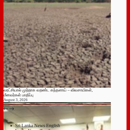
வரட்சியால் முற்றாக வறண்ட கந்தளாய் – விவசாயிகள்,
மீனவர்கள் பாதிப்பு
August 3, 2026
பதுளை மாநகர சபையின் NPP உறுப்பினர் திடீர் ராஜினாமா!
July 14, 2026
Sri Lanka News English