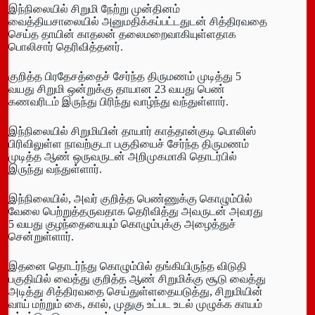
இந்நிலையில் சிறுமி நேற்று முன்தினம்
வைத்தியசாலையில் அனுமதிக்கப்பட்டதுடன் சித்திரவதை
செய்த தாயின் காதலன் தலைமறைவாகியுள்ளதாக
பொலிசார் தெரிவித்தனர்.
குறித்த பிரதேசத்தைச் சேர்ந்த திருமணம் முடித்து 5
வயது சிறுமி ஒன்றுக்கு தாயான 23 வயது பெண்
கணவரிடம் இருந்து பிரிந்து வாழ்ந்து வந்துள்ளார்.
இந்நிலையில் சிறுமியின் தாயார் காத்தான்குடி பொலிஸ்
பிரிவிலுள்ள நாவற்குடா பகுதியைச் சேர்ந்த திருமணம்
முடித்த ஆண் ஒருவருடன் அறிமுகமாகி தொடர்பில்
இருந்து வந்துள்ளார்.
இந்நிலையில், அவர் குறித்த பெண்ணுக்கு கொழும்பில்
வேலை பெற்றுத்தருவதாக தெரிவித்து அவருடன் அவரது
5 வயது குழந்தையையும் கொழும்புக்கு அழைத்துச்
சென்றுள்ளார்.
இதனை தொடர்ந்து கொழும்பில் தங்கியிருந்த விடுதி
பகுதியில் வைத்து குறித்த ஆண் சிறுமிக்கு சூடு வைத்து
அடித்து சித்திரவதை செய்துள்ளதையடுத்து, சிறுமியின்
வாய் மற்றும் கை, கால், முதுகு உட்பட உடல் முழுக்க காயம்