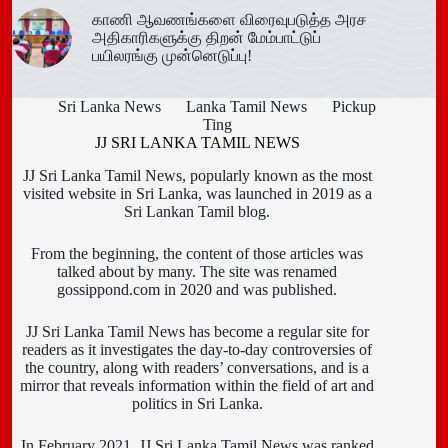
காணி ஆவணங்களை விரைவுபடுத்த அரச
அதிகாரிகளுக்கு திறன் மேம்பாட்டுப்
பயிலரங்கு முன்னெடுப்பு!
Sri Lanka News
Lanka Tamil News
Pickup
Ting
JJ SRI LANKA TAMIL NEWS
JJ Sri Lanka Tamil News, popularly known as the most
visited website in Sri Lanka, was launched in 2019 as a
Sri Lankan Tamil blog.
From the beginning, the content of those articles was
talked about by many. The site was renamed
gossippond.com in 2020 and was published.
JJ Sri Lanka Tamil News has become a regular site for
readers as it investigates the day-to-day controversies of
the country, along with readers’ conversations, and is a
mirror that reveals information within the field of art and
politics in Sri Lanka.
In February 2021, JJ Sri Lanka Tamil News was ranked