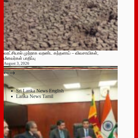
வரட்சியால் முற்றாக வறண்ட கந்தளாய் – விவசாயிகள்,
மீனவர்கள் பாதிப்பு
August 3, 2026
பதுளை மாநகர சபையின் NPP உறுப்பினர் திடீர் ராஜினாமா!
July 14, 2026
Sri Lanka News English
Lanka News Tamil