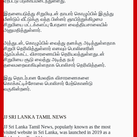
ஏற்பட்டு படுகாயமடைந்துள்ளது.
இதனையடுத்து சிறுமியுடன் தாயார் கொழும்பில் இருந்து
மீண்டும் வீட்டுக்கு வந்த பின்னர் ஞாயிற்றுக்கிழமை
சிறுமியை மட்டக்களப்பு போதனா வைத்தியசாலையில்
அனுமதித்துள்ளார்.
அத்துடன், கொழும்பில் வைத்து தனக்கு அடித்துள்ளதாக
சிறுமி தெரிவித்துள்ளார் எனவும் பொலிஸாரின்
ஆரம்பக்கட்ட விசாரணையில் தெரியவந்துள்ளதுடன்
சிறுமியை சூடு வைத்து அடித்த நபர்
தலைமறைவாகியுள்ளதாக பொலிசார் தெரிவித்தனர்.
இது தொடர்பான மேலதிக விசாரணைகளை
கொக்கட்டிச்சோலை பொலிசார் மேற்கொண்டு
வருகின்றனர்.
JJ SRI LANKA TAMIL NEWS
JJ Sri Lanka Tamil News, popularly known as the most
visited website in Sri Lanka, was launched in 2019 as a