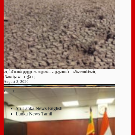
வரட்சியால் முற்றாக வறண்ட கந்தளாய் – விவசாயிகள்,
மீனவர்கள் பாதிப்பு
August 3, 2026
பதுளை மாநகர சபையின் NPP உறுப்பினர் திடீர் ராஜினாமா!
July 14, 2026
Sri Lanka News English
Lanka News Tamil