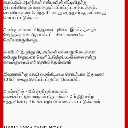
கூறப்படும் ஆனந்தன் என்பவரின் வீட்டிலிருந்து
துப்பாக்கிகளும் ரவைகளும் மீட்கப்பட்ட சம்பவத்தில்,
வவுனியாவைச் சேர்ந்த 45 வயது வர்த்தகர் ஒருவர் கைது
செய்யப்பட்டுள்ளார்.
அவர் முன்னாள் விடுதலைப் புலிகள் இயக்கத்தைச்
சேர்ந்தவர் என ஆரம்பக்கட்ட விசாரணையில்
தெரியவந்துள்ளது.
அவரிடம் இருந்து ஆயுதங்கள் எவ்வாறு கிடைத்தன
என்பது இதுவரை வெளிப்படுத்தப்படவில்லை என்று
காவல்துறையினர் தெரிவித்துள்ளனர்.
இஷாராவிற்கு உதவி வழங்கியமை தொடர்பாக இதுவரை
10 பேர் கைது செய்யப்பட்டுள்ள நிலையில்,
அவர்களில் 7 பேர் தடுப்புக் காவலில்
வைக்கப்பட்டுள்ளார்கள் மீதமுள்ள 3 பேர் நீதிமன்ற
உத்தரவின்படி விளக்க மறியலில் வைக்கப்பட்டுள்ளனர்.
JJ SRI LANKA TAMIL NEWS