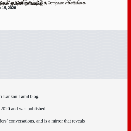
 பேருக்கு டெங்கு உறுதி
க விளம்பரங்கள் – அஜித் ரொஹன எச்சரிக்கை
்தல் முயற்சி முறியடிப்பு
y 16, 2026
y 15, 2026
y 15, 2026
ri Lankan Tamil blog.
n 2020 and was published.
ers’ conversations, and is a mirror that reveals