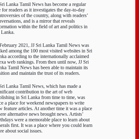
 Sri Lanka Tamil News has become a regular
e for readers as it investigates the day-to-day
troversies of the country, along with readers’
versations, and is a mirror that reveals
ormation within the field of art and politics in
i Lanka.
 February 2021, JJ Sri Lanka Tamil News was
nked among the 100 most visited websites in Sri
nka according to the internationally acclaimed
exa web rankings. From then until now, JJ Sri
nka Tamil News has been able to maintain its
ition and maintain the trust of its readers.
 Sri Lanka Tamil News, which has made a
nificant contribution to the art of web
blishing in Sri Lanka from time to time, was
ce a place for weekend newspapers to write
 feature articles. At another time it was a place
ere alternative news brought news. Artists’
rthdays were a memorable place to learn about
erals first. It was a place where you could learn
re about social issues.