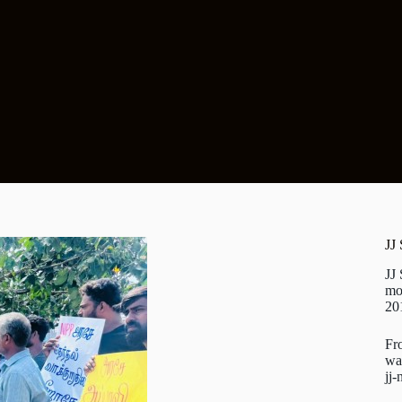
JJ
JJ
mo
20
Fr
wa
jj