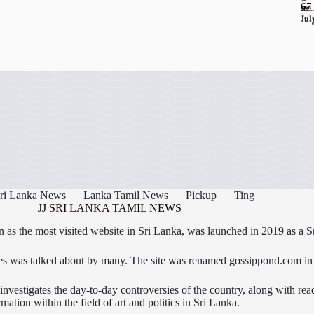
67
ஊட
கடத
Jul
Jul
Jul
ri Lanka News
Lanka Tamil News
Pickup
Ting
JJ SRI LANKA TAMIL NEWS
as the most visited website in Sri Lanka, was launched in 2019 as a S
icles was talked about by many. The site was renamed gossippond.com i
nvestigates the day-to-day controversies of the country, along with read
rmation within the field of art and politics in Sri Lanka.