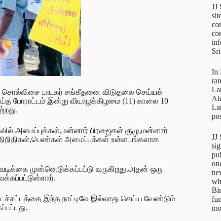
JJ
sit
con
con
inf
Sr
In
ra
La
ள்ள சொல்லிசை பாடகர் சங்கீதனை விடுதலை செய்யக்
Al
செய்த போராட்டம் இன்று வியாழக்கிழமை (11) காலை 10
La
ற்றது.
pos
ிவில் அமைப்புக்கள்,மன்னார் பிரஜைகள் குழு,மன்னார்
JJ
ரதிநிதிகள்,பெண்கள் அமைப்புக்கள் உள்ளடங்களாக
sig
pu
on
வடிக்கை முன்னெடுக்கப்பட்டு வருகிறது.அதன் ஒரு
new
்கப்பட்டுள்ளார்.
wh
Bi
ச்சட்டத்தை இந்த நாட்டிலே இல்லாது செய்ய வேண்டும்
fun
்பட்டது.
mo