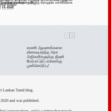
 பேருக்கு டெங்கு உறுதி
க விளம்பரங்கள் – அஜித் ரொஹன எச்சரிக்கை
ுவர் கைது!
y 16, 2026
y 15, 2026
y 15, 2026
காணி ஆவணங்களை
விரைவுபடுத்த அரச
அதிகாரிகளுக்கு திறன்
மேம்பாட்டுப் பயிலரங்கு
முன்னெடுப்பு!
ri Lankan Tamil blog.
n 2020 and was published.
ers’ conversations, and is a mirror that reveals