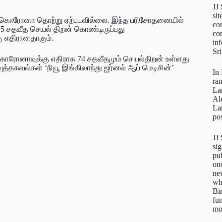
JJ
sit
ான கொரோனா தொற்று ஏற்படவில்லை. இந்த பரிசோதனையில்
con
5 சதவீத செயல் திறன் கொண்டிருப்பது
con
ு எதிரானதாகும்.
inf
Sr
ொரோனாவுக்கு எதிராக 74 சதவீதமும் செயல்திறன் உள்ளது
ுத்தகவல்கள் ‘நியூ இங்கிலாந்து ஜர்னல் ஆப் மெடிசின்’
In
ra
La
Al
La
pos
JJ
sig
pu
on
new
wh
Bi
fun
mo