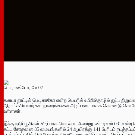
டொராண்டோ, மே 07
கனடா நாட்டில் மெடிகாகோ என்ற பெயரில் உயிரிதொழில் நுட்ப நிறுவ
ஆராய்ச்சியாளர்கள் தாவரங்களை அடிப்படையாகக் கொண்டு கொரோன
உள்ளனர்.
இந்த தடுப்பூசிகள் சிறப்பாக செயல்பட அவற்றுடன் ‘ஏஎஸ் 03’ என்ற
கட்ட சோதனை 85 மையங்களில் 24 ஆயிரத்து 141 பேரிடம் நடத்தப்பட
நடத்தப்பட்டதில் 165 பேருக்கு கொரோனா பாதிப்பு கண்டறியப்பட்டது.