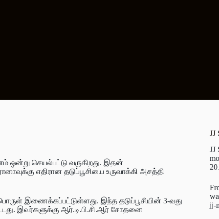
JJ
JJ
mo
னம் ஒன்று செயல்பட்டு வருகிறது. இதன்
20
ாவுக்கு எதிரான தடுப்பூசியை உருவாக்கி அசத்தி
Fr
wa
 பொருள் இணைக்கப்பட்டுள்ளது. இந்த தடுப்பூசியின் 3-வது
jj
்டது. இவர்களுக்கு ஆர்.டி.பி.சி.ஆர் சோதனை