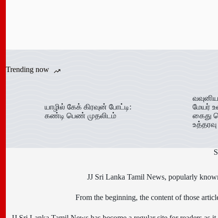
Trending now
வவுனிய
யாழில் கேக் கிரவுன் போட்டி:
மேயர் உ
கண்டி பெண் முதலிடம்
கைது ச
உத்தரவு
S
JJ Sri Lanka Tamil News, popularly known 
From the beginning, the content of those art
JJ Sri Lanka Tamil News has become a regular site for readers as it i