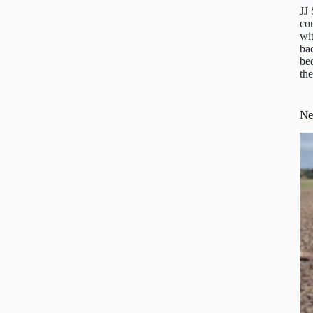
JJ
cou
wit
ba
be
the
N