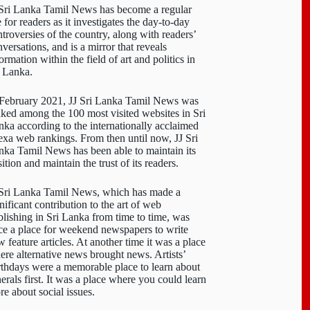
 Sri Lanka Tamil News has become a regular
e for readers as it investigates the day-to-day
troversies of the country, along with readers’
versations, and is a mirror that reveals
ormation within the field of art and politics in
i Lanka.
 February 2021, JJ Sri Lanka Tamil News was
nked among the 100 most visited websites in Sri
nka according to the internationally acclaimed
exa web rankings. From then until now, JJ Sri
nka Tamil News has been able to maintain its
ition and maintain the trust of its readers.
 Sri Lanka Tamil News, which has made a
nificant contribution to the art of web
blishing in Sri Lanka from time to time, was
ce a place for weekend newspapers to write
 feature articles. At another time it was a place
ere alternative news brought news. Artists’
rthdays were a memorable place to learn about
erals first. It was a place where you could learn
re about social issues.