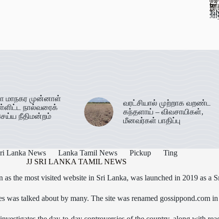
67
ஊட
இர
Jul
Jul
Jul
ா மாநகர முன்னாள்
வரட்சியால் முற்றாக வறண்ட
ள்ளிட்ட நால்வரைக்
கந்தளாய் – விவசாயிகள்,
ெய்ய நீதிமன்றம்
மீனவர்கள் பாதிப்பு
ri Lanka News
Lanka Tamil News
Pickup
Ting
JJ SRI LANKA TAMIL NEWS
as the most visited website in Sri Lanka, was launched in 2019 as a S
icles was talked about by many. The site was renamed gossippond.com i
nvestigates the day-to-day controversies of the country, along with read