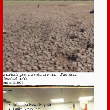
வரட்சியால் முற்றாக வறண்ட கந்தளாய் – விவசாயிகள்,
மீனவர்கள் பாதிப்பு
August 3, 2026
பதுளை மாநகர சபையின் NPP உறுப்பினர் திடீர் ராஜினாமா!
July 14, 2026
Sri Lanka News English
Lanka News Tamil