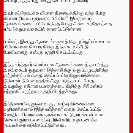
சென்றிருந்தபோது கைது செய்யப்பட்டுள்ளார்.
இவர் கட்டுநாயக்க விமான நிலையத்திற்கு வந்த போது
விமான நிலைய குடிவரவு பிரிவினர் இவருடைய
ஆவணங்களைப் பரிசோதித்த போது அவை சந்தேகத்தை
ஏற்படுத்தும் வகையில் காணப்பட்டுள்ளன.
பின்னர், இவரது ஆவணங்களைத் தொழில்நுட்பம் ஊடாக
பரிசோதனை செய்த போது இந்த கடவுச்சீட்டு
போலியானது என்பது உறுதி செய்யப்பட்டது.
இந்த வர்த்தகர் பொய்யான ஆவணங்களைத் தயாரித்து
இலங்கையர் ஒருவரை இத்தாலிக்கு அனுப்ப முயற்சித்த
குற்றச்சாட்டில் கைது செய்யப்பட்டு மினுவாங்கொடை
நீதிவான் நீதிமன்றத்தில் ஆஜர்படுத்தப்பட்டபோது
இவருக்கு எதிராக பயணத்தடை விதித்து நீதிமன்றம்
உத்தரவிட்டிருந்தமை குறிப்பிடத்தக்கது.
இந்நிலையில், குடிவரவு குடியகழ்வு திணைக்கள
அதிகாரிகளால் இந்த வர்த்தகர் கைது செய்யப்பட்டு
மேலதிக விசாரணைகளுக்காக கட்டுநாயக்க விமான
நிலைய குற்றப்புலனாய்வு பிரிவினரிடம் ஒப்படைக்க
நடவடிக்கை எடுக்கப்பட்டுள்ளது .