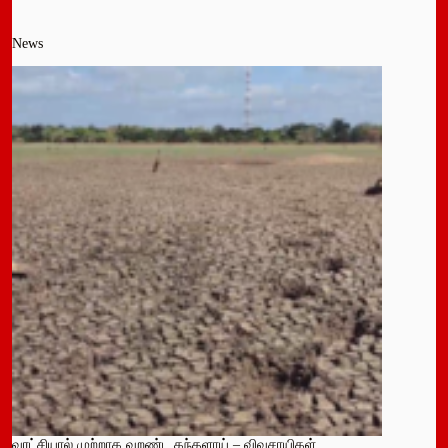
News
வரட்சியால் முற்றாக வறண்ட கந்தளாய் – விவசாயிகள்,