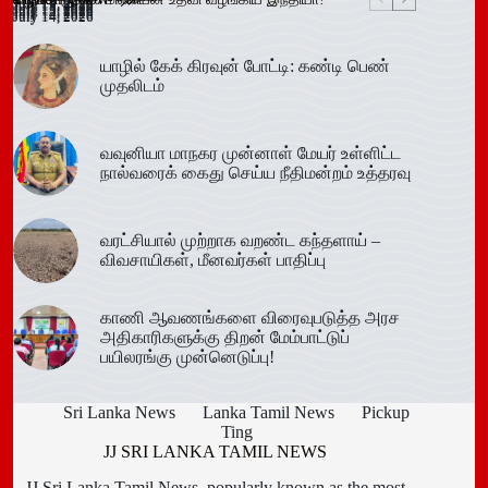
July 16, 2026
July 15, 2026
July 15, 2026
July 15, 2026
July 15, 2026
July 15, 2026
July 15, 2026
July 15, 2026
July 14, 2026
July 14, 2026
July 14, 2026
யாழில் கேக் கிரவுன் போட்டி: கண்டி பெண்
முதலிடம்
வவுனியா மாநகர முன்னாள் மேயர் உள்ளிட்ட
நால்வரைக் கைது செய்ய நீதிமன்றம் உத்தரவு
வரட்சியால் முற்றாக வறண்ட கந்தளாய் –
விவசாயிகள், மீனவர்கள் பாதிப்பு
காணி ஆவணங்களை விரைவுபடுத்த அரச
அதிகாரிகளுக்கு திறன் மேம்பாட்டுப்
பயிலரங்கு முன்னெடுப்பு!
Sri Lanka News
Lanka Tamil News
Pickup
Ting
JJ SRI LANKA TAMIL NEWS
JJ Sri Lanka Tamil News, popularly known as the most